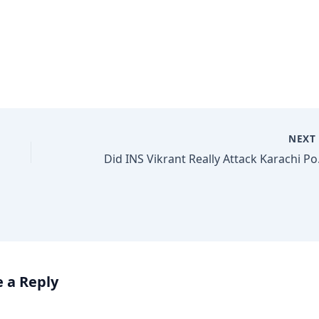
NEX
Did INS Vikr
 a Reply