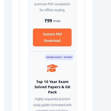
premium PDF compilation
for offline reading.
₹99
₹199
Instant PDF
Download
KNOWLEDGE / EXAMS
Top 10 Year Exam
Solved Papers & GK
Pack
Highly requested practice
study guides formatted with
complete step solutions.