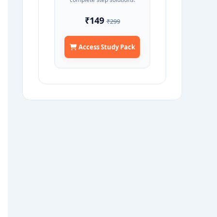
₹149
₹299
Access Study Pack