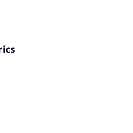
s
rics