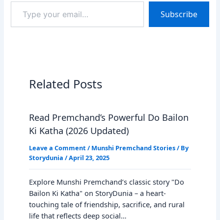
Type
Subscribe
your
email…
Related Posts
Read Premchand’s Powerful Do Bailon
Ki Katha (2026 Updated)
Leave a Comment
/
Munshi Premchand Stories
/ By
Storydunia
/
April 23, 2025
Explore Munshi Premchand’s classic story "Do
Bailon Ki Katha" on StoryDunia – a heart-
touching tale of friendship, sacrifice, and rural
life that reflects deep social…