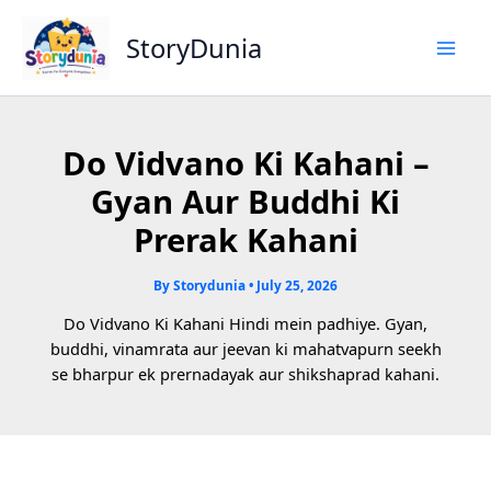
Skip
to
StoryDunia
content
Do Vidvano Ki Kahani –
Gyan Aur Buddhi Ki
Prerak Kahani
By
Storydunia
•
July 25, 2026
Do Vidvano Ki Kahani Hindi mein padhiye. Gyan,
buddhi, vinamrata aur jeevan ki mahatvapurn seekh
se bharpur ek prernadayak aur shikshaprad kahani.