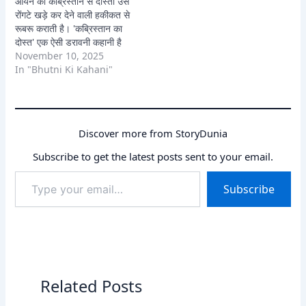
आर्यन की कब्रिस्तान से दोस्ती उसे
रोंगटे खड़े कर देने वाली हकीकत से
रूबरू कराती है। 'कब्रिस्तान का
दोस्त' एक ऐसी डरावनी कहानी है
जहाँ रहस्य, डर और भूतिया साये
November 10, 2025
हर पल आपका पीछा करते हैं। क्या
In "Bhutni Ki Kahani"
आर्यन बच पाएगा?
Discover more from StoryDunia
Subscribe to get the latest posts sent to your email.
Type
Subscribe
your
email…
Related Posts