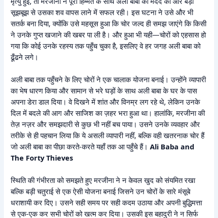
मृत्यु हुई, तो मरजीना ने पूरी हिम्मत के साथ अली बाबा की मदद की और बड़ी
सूझबूझ से उसका शव वापस लाने में सफल रही। इस घटना ने उसे और भी
सतर्क बना दिया, क्योंकि उसे महसूस हुआ कि चोर जल्द ही समझ जाएंगे कि किसी
ने उनके गुप्त खजाने की खबर पा ली है। और हुआ भी यही—चोरों को एहसास हो
गया कि कोई उनके रहस्य तक पहुँच चुका है, इसलिए वे हर जगह अली बाबा को
ढूँढने लगे।
अली बाबा तक पहुँचने के लिए चोरों ने एक चालाक योजना बनाई। उन्होंने व्यापारी
का भेष धारण किया और सामान से भरे घड़ों के साथ अली बाबा के घर के पास
अपना डेरा डाल दिया। वे दिखने में शांत और विनम्र लग रहे थे, लेकिन उनके
दिल में बदले की आग और साजिश का ज़हर भरा हुआ था। हालांकि, मरजीना की
तेज़ नज़र और समझदारी से कुछ भी नहीं बच पाया। उसने उनके व्यवहार और
तरीके से ही पहचान लिया कि ये असली व्यापारी नहीं, बल्कि वही खतरनाक चोर हैं
जो अली बाबा का पीछा करते-करते यहाँ तक आ पहुँचे हैं।
Ali Baba and
The Forty Thieves
स्थिति की गंभीरता को समझते हुए मरजीना ने न केवल खुद को संयमित रखा
बल्कि बड़ी चतुराई से एक ऐसी योजना बनाई जिसने उन चोरों के सारे मंसूबे
धराशायी कर दिए। उसने सही समय पर सही कदम उठाया और अपनी बुद्धिमत्ता
से एक-एक कर सभी चोरों को खत्म कर दिया। उसकी इस बहादुरी ने न सिर्फ