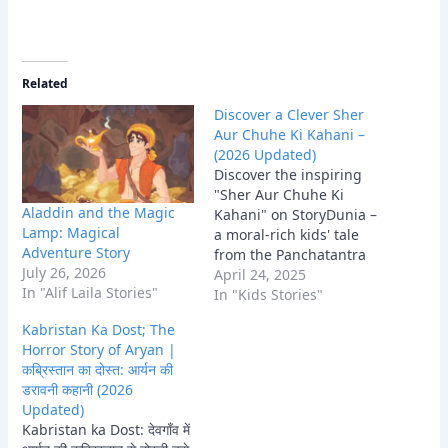
Related
Discover a Clever Sher
Aur Chuhe Ki Kahani –
(2026 Updated)
Discover the inspiring
"Sher Aur Chuhe Ki
Aladdin and the Magic
Kahani" on StoryDunia –
Lamp: Magical
a moral-rich kids' tale
Adventure Story
from the Panchatantra
July 26, 2026
that teaches the value of
April 24, 2025
In "Alif Laila Stories"
kindness, courage, and
In "Kids Stories"
mutual help.
Kabristan Ka Dost; The
Horror Story of Aryan |
कब्रिस्तान का दोस्त: आर्यन की
डरावनी कहानी (2026
Updated)
Kabristan ka Dost: देवगाँव में