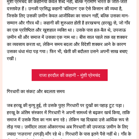
मुंशी प्रेमचंद की कहानियाँ केवल शब्द नहीं, बल्कि ग्रामीण भारत के जीते-जाते
दस्तावेज़ हैं। उनकी प्रसिद्ध कहानी ‘बलिदान’ एक ऐसे किसान की व्यथा है,
जिसके लिए उसकी ज़मीन केवल आजीविका का साधन नहीं, बल्कि उसका मान-
सम्मान और गौरव थी। कहानी की शुरुआत होती है हरखचन्द (हरखू) से, जो गाँव
का एक प्रतिष्ठित और खुशहाल व्यक्ति था। उसके पास हल-बैल थे, उपजाऊ
ज़मीन थी और समाज में उसका एक नाम था। बीस साल पहले तक वह शक्कर
का व्यवसाय करता था, लेकिन समय बदला और विदेशी शक्कर आने के कारण
उसका धंधा मंदा पड़ गया। फिर भी, खेती की बदौलत उसने अपनी साख बचाए
रखी।
राजा हरदौल की कहानी – मुंशी प्रेमचंद
गिरधारी का संकट और बदलता समय
जब हरखू की मृत्यु हुई, तो उसके पुत्र गिरधारी पर दुखों का पहाड़ टूट पड़ा।
हरखू के अंतिम संस्कार में गिरधारी ने अपनी सामर्थ्य से बढ़कर खर्च किया, ताकि
समाज में उसके पिता का नाम बना रहे। लेकिन यह दिखावा उसे आर्थिक रूप से
तोड़ गया। ज़मींदार लाला ओंकारनाथ अब गिरधारी की उपजाऊ ज़मीन के लिए
ज़्यादा ‘नज़राना’ (पगड़ी) माँग रहे थे। गिरधारी के पास इतने पैसे नहीं थे। गाँव के