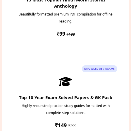
Anthology
Beautifully formatted premium PDF compilation for offline
reading.
₹99
₹199
Instant PDF Download
KNOWLEDGE / EXAMS
Top 10 Year Exam Solved Papers & GK Pack
Highly requested practice study guides formatted with
complete step solutions.
₹149
₹299