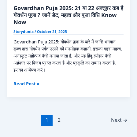
अक्टूबर
Govardhan Puja 2025: 21 या 22 अक्तूबर कब है
कब
गोवर्धन पूजा ? जानें डेट, महत्व और पूजा विधि Know
है
Now
भाई
Storydunia
/
October 21, 2025
दूज?
जानें
Govardhan Puja 2025: गोवर्धन पूजा के बारे में जानें! भगवान
सही
कृष्ण द्वारा गोवर्धन पर्वत उठाने की मनमोहक कहानी, इसका गहरा महत्व,
तिथि
अन्नकूट महोत्सव कैसे मनाया जाता है, और यह हिंदू त्योहार कैसे
और
अहंकार पर विजय प्राप्त करता है और प्रकृति का सम्मान करता है,
तिलक
इसका अन्वेषण करें।
मुहूर्त
Govardhan
Read Post »
Know
Puja
Now
2025:
21
या
22
1
2
Next
→
अक्तूबर
कब