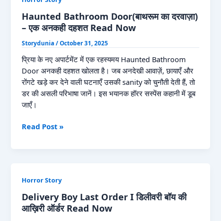
Haunted Bathroom Door(बाथरूम का दरवाज़ा)
– एक अनकही दहशत Read Now
Storydunia
/
October 31, 2025
प्रिया के नए अपार्टमेंट में एक रहस्यमय Haunted Bathroom
Door अनकही दहशत खोलता है। जब अनदेखी आवाज़ें, छायाएँ और
रोंगटे खड़े कर देने वाली घटनाएँ उसकी sanity को चुनौती देती हैं, तो
डर की असली परिभाषा जानें। इस भयानक हॉरर सस्पेंस कहानी में डूब
जाएँ।
Haunted
Read Post »
Bathroom
Door(बाथरूम
का
दरवाज़ा)
Horror Story
–
एक
Delivery Boy Last Order I डिलीवरी बॉय की
अनकही
आख़िरी ऑर्डर Read Now
दहशत