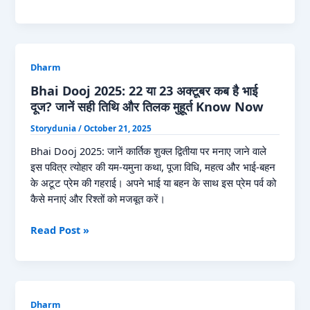
Puja
2025
Kab
Hai:
Dharm
कब
है
Bhai Dooj 2025: 22 या 23 अक्टूबर कब है भाई
छठ
दूज? जानें सही तिथि और तिलक मुहूर्त Know Now
2025?
Storydunia
/
October 21, 2025
नोट
करें
Bhai Dooj 2025: जानें कार्तिक शुक्ल द्वितीया पर मनाए जाने वाले
नहाय-
इस पवित्र त्योहार की यम-यमुना कथा, पूजा विधि, महत्व और भाई-बहन
खाय,
के अटूट प्रेम की गहराई। अपने भाई या बहन के साथ इस प्रेम पर्व को
खरना,
कैसे मनाएं और रिश्तों को मजबूत करें।
अर्घ्य
Bhai
Read Post »
की
Dooj
सही
2025:
तिथि
22
Know
या
Now
Dharm
23