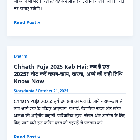
I
जो आज भी भटक रही है? यह असली हॉरर डरावनी कहानी आपको रात
Horror
भर जगाए रखेगी।
Story
देवगाँव
Read Post »
Hindi
का
Read
अज्ञात
Now
डर:
एक
Dharm
सच्ची
डरावनी
Chhath Puja 2025 Kab Hai: कब है छठ
कहानी
2025? नोट करें नहाय-खाय, खरना, अर्घ्य की सही तिथि
I
Know Now
Devgaon
Storydunia
/
October 21, 2025
ki
Bhootiya
Chhath Puja 2025: सूर्य उपासना का महापर्व. जानें नहाय-खाय से
Kahani
उषा अर्घ्य तक के पवित्र अनुष्ठान, कथाएं, वैज्ञानिक महत्व और लोक
Read
आस्था की अद्वितीय कहानी. पारिवारिक सुख, संतान और आरोग्य के लिए
Now
किए जाने वाले इस कठिन व्रत की गहराई से पड़ताल करें.
Chhath
Read Post »