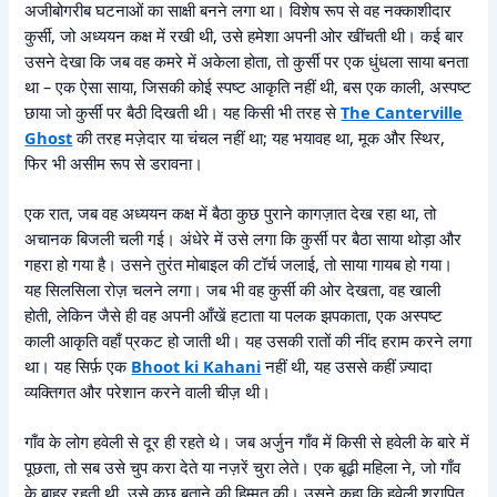
अजीबोगरीब घटनाओं का साक्षी बनने लगा था। विशेष रूप से वह नक्काशीदार
कुर्सी, जो अध्ययन कक्ष में रखी थी, उसे हमेशा अपनी ओर खींचती थी। कई बार
उसने देखा कि जब वह कमरे में अकेला होता, तो कुर्सी पर एक धुंधला साया बनता
था – एक ऐसा साया, जिसकी कोई स्पष्ट आकृति नहीं थी, बस एक काली, अस्पष्ट
छाया जो कुर्सी पर बैठी दिखती थी। यह किसी भी तरह से
The Canterville
Ghost
की तरह मज़ेदार या चंचल नहीं था; यह भयावह था, मूक और स्थिर,
फिर भी असीम रूप से डरावना।
एक रात, जब वह अध्ययन कक्ष में बैठा कुछ पुराने कागज़ात देख रहा था, तो
अचानक बिजली चली गई। अंधेरे में उसे लगा कि कुर्सी पर बैठा साया थोड़ा और
गहरा हो गया है। उसने तुरंत मोबाइल की टॉर्च जलाई, तो साया गायब हो गया।
यह सिलसिला रोज़ चलने लगा। जब भी वह कुर्सी की ओर देखता, वह खाली
होती, लेकिन जैसे ही वह अपनी आँखें हटाता या पलक झपकाता, एक अस्पष्ट
काली आकृति वहाँ प्रकट हो जाती थी। यह उसकी रातों की नींद हराम करने लगा
था। यह सिर्फ़ एक
Bhoot ki Kahani
नहीं थी, यह उससे कहीं ज़्यादा
व्यक्तिगत और परेशान करने वाली चीज़ थी।
गाँव के लोग हवेली से दूर ही रहते थे। जब अर्जुन गाँव में किसी से हवेली के बारे में
पूछता, तो सब उसे चुप करा देते या नज़रें चुरा लेते। एक बूढ़ी महिला ने, जो गाँव
के बाहर रहती थी, उसे कुछ बताने की हिम्मत की। उसने कहा कि हवेली श्रापित