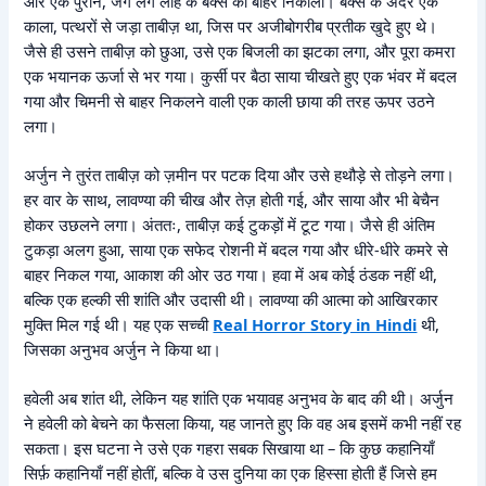
और एक पुराने, जंग लगे लोहे के बक्से को बाहर निकाला। बक्से के अंदर एक
काला, पत्थरों से जड़ा ताबीज़ था, जिस पर अजीबोगरीब प्रतीक खुदे हुए थे।
जैसे ही उसने ताबीज़ को छुआ, उसे एक बिजली का झटका लगा, और पूरा कमरा
एक भयानक ऊर्जा से भर गया। कुर्सी पर बैठा साया चीखते हुए एक भंवर में बदल
गया और चिमनी से बाहर निकलने वाली एक काली छाया की तरह ऊपर उठने
लगा।
अर्जुन ने तुरंत ताबीज़ को ज़मीन पर पटक दिया और उसे हथौड़े से तोड़ने लगा।
हर वार के साथ, लावण्या की चीख और तेज़ होती गई, और साया और भी बेचैन
होकर उछलने लगा। अंततः, ताबीज़ कई टुकड़ों में टूट गया। जैसे ही अंतिम
टुकड़ा अलग हुआ, साया एक सफेद रोशनी में बदल गया और धीरे-धीरे कमरे से
बाहर निकल गया, आकाश की ओर उठ गया। हवा में अब कोई ठंडक नहीं थी,
बल्कि एक हल्की सी शांति और उदासी थी। लावण्या की आत्मा को आखिरकार
मुक्ति मिल गई थी। यह एक सच्ची
Real Horror Story in Hindi
थी,
जिसका अनुभव अर्जुन ने किया था।
हवेली अब शांत थी, लेकिन यह शांति एक भयावह अनुभव के बाद की थी। अर्जुन
ने हवेली को बेचने का फैसला किया, यह जानते हुए कि वह अब इसमें कभी नहीं रह
सकता। इस घटना ने उसे एक गहरा सबक सिखाया था – कि कुछ कहानियाँ
सिर्फ़ कहानियाँ नहीं होतीं, बल्कि वे उस दुनिया का एक हिस्सा होती हैं जिसे हम