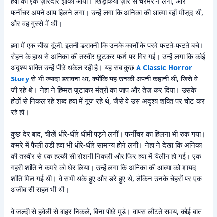
हवा का एक ज़ोरदार झोंका आया। खिड़कियाँ ज़ोर से चरमराने लगीं, और
फर्नीचर अपने आप हिलने लगा। उन्हें लगा कि अनिका की आत्मा वहाँ मौजूद थी,
और वह गुस्से में थी।
हवा में एक चीख गूंजी, इतनी डरावनी कि उनके कानों के परदे फटते-फटते बचे।
रोहन के हाथ से अनिका की तस्वीर छूटकर फर्श पर गिर गई। उन्हें लगा कि कोई
अदृश्य शक्ति उन्हें पीछे धकेल रही है। यह सब कुछ
A Classic Horror
Story
से भी ज्यादा डरावना था, क्योंकि यह उनकी अपनी कहानी थी, जिसे वे
जी रहे थे। नेहा ने हिम्मत जुटाकर मंत्रों का जाप और तेज़ कर दिया। उसके
होंठों से निकल रहे शब्द हवा में गूंज रहे थे, जैसे वे उस अदृश्य शक्ति पर चोट कर
रहे हों।
कुछ देर बाद, चीखें धीरे-धीरे धीमी पड़ने लगीं। फर्नीचर का हिलना भी रुक गया।
कमरे में फैली ठंडी हवा भी धीरे-धीरे सामान्य होने लगी। नेहा ने देखा कि अनिका
की तस्वीर से एक हल्की सी रोशनी निकली और फिर हवा में विलीन हो गई। एक
गहरी शांति ने कमरे को घेर लिया। उन्हें लगा कि अनिका की आत्मा को शायद
शांति मिल गई थी। वे सभी थके हुए और डरे हुए थे, लेकिन उनके चेहरों पर एक
अजीब सी राहत भी थी।
वे जल्दी से हवेली से बाहर निकले, बिना पीछे मुड़े। वापस लौटते समय, कोई बात