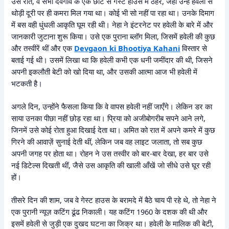
उस रात, वे सभी देवगाँव के एक छोटे से गेस्ट हाउस में ठहरे, जहाँ उन्हें हवेली से
थोड़ी दूरी पर ही कमरा मिल गया था। कोई भी सो नहीं पा रहा था। उनके दिमाग
में बस वही धुंधली आकृति घूम रही थी। नेहा ने इंटरनेट पर हवेली के बारे में और
जानकारी जुटाना शुरू किया। उसे एक पुराना ब्लॉग मिला, जिसमें हवेली की कुछ
और तस्वीरें थीं और एक
Devgaon ki Bhootiya Kahani
विस्तार से
बताई गई थी। उसमें लिखा था कि हवेली कभी एक धनी जमींदार की थी, जिसने
अपनी इकलौती बेटी को खो दिया था, और उसकी आत्मा आज भी हवेली में
भटकती है।
अगले दिन, उन्होंने फैसला किया कि वे वापस हवेली नहीं जाएँगे। लेकिन डर का
साया उनका पीछा नहीं छोड़ रहा था। प्रिया को अजीबोगरीब सपने आने लगे,
जिनमें उसे कोई रोता हुआ दिखाई देता था। अमित को रात में अपने कमरे में कुछ
गिरने की आवाज़ें सुनाई देती थीं, लेकिन जब वह लाइट जलाता, तो सब कुछ
अपनी जगह पर होता था। रोहन ने उस तस्वीर को बार-बार देखा, हर बार उसे
नई डिटेल्स दिखती थीं, जैसे उस आकृति की खाली आँखें जो सीधे उसे घूर रही
हों।
तीसरे दिन की शाम, जब वे गेस्ट हाउस के बरामदे में बैठे चाय पी रहे थे, तो नेहा ने
एक पुरानी न्यूज़ कटिंग ढूंढ निकाली। यह कटिंग 1960 के दशक की थी और
इसमें हवेली से जुड़ी एक दुखद घटना का जिक्र था। हवेली के मालिक की बेटी,