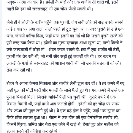
अदृश्य आत्मा का वास है। हवेली के चारों ओर एक अजीब सी शांति थी, इतनी
गहरी कि हवा की सरसराहट भी एक चीख जैसी लगती थी।
जैसे ही वे हवेली के करीब पहुँचे, एक पुरानी, जंग लगी लोहे की बाड़ उनके सामने
आई। बाड़ पर लगा ताला सालों पहले ही टूट चुका था। अंदर घुसते ही उन्हें एक
घना, जंगली बगीचा मिला, जहाँ घास इतनी बढ़ गई थी कि उसने पुराने रास्ते को
पूरी तरह ढक लिया था। हवेली का मुख्य दरवाज़ा आधा खुला था, मानो किसी ने
उसे जल्दबाजी में छोड़ा हो। अंदर कदम रखते ही, हवा में एक अजीब सी ठंडी,
पुरानी गंध तैर रही थी, जो नमी और सड़ी हुई लकड़ी की थी। हर कदम पर
लकड़ी के फर्श से चरमराहट की आवाज आती थी, जो उनकी धड़कनों को और
तेज़ कर रही थी।
रोहन ने अपना कैमरा निकाला और तस्वीरें लेनी शुरू कर दीं। वे हर कमरे में गए,
जहाँ धूल की मोटी परतें और मकड़ी के जाले फैले हुए थे। एक कमरे में उन्हें एक
पुराना पियानो मिला, जिसके चाबियाँ पीली पड़ चुकी थीं। दूसरे कमरे में एक
विशाल चिमनी थी, जहाँ कभी आग जलती होगी। हवेली की हर चीज़ पर समय
और उपेक्षा की मुहर लगी हुई थी। वे एक बड़े हॉल में पहुँचे, जहाँ भव्य झूमर का
सिर्फ ढाँचा लटका हुआ था। रोहन ने उस हॉल की एक पैनोरमिक तस्वीर ली,
जिसमें प्रिया, अमित और नेहा एक कोने में खड़े थे, हँसते हुए और माहौल को
हल्का करने की कोशिश कर रहे थे।