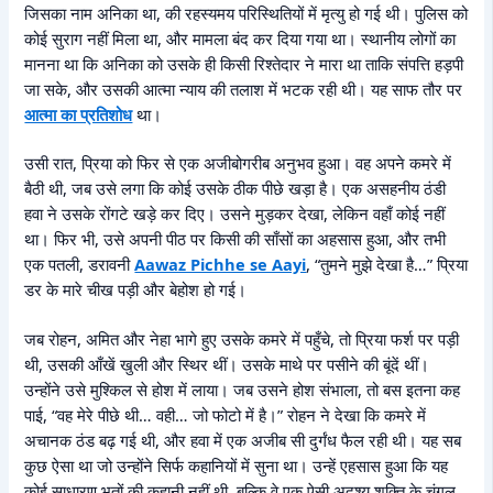
जिसका नाम अनिका था, की रहस्यमय परिस्थितियों में मृत्यु हो गई थी। पुलिस को
कोई सुराग नहीं मिला था, और मामला बंद कर दिया गया था। स्थानीय लोगों का
मानना था कि अनिका को उसके ही किसी रिश्तेदार ने मारा था ताकि संपत्ति हड़पी
जा सके, और उसकी आत्मा न्याय की तलाश में भटक रही थी। यह साफ तौर पर
आत्मा का प्रतिशोध
था।
उसी रात, प्रिया को फिर से एक अजीबोगरीब अनुभव हुआ। वह अपने कमरे में
बैठी थी, जब उसे लगा कि कोई उसके ठीक पीछे खड़ा है। एक असहनीय ठंडी
हवा ने उसके रोंगटे खड़े कर दिए। उसने मुड़कर देखा, लेकिन वहाँ कोई नहीं
था। फिर भी, उसे अपनी पीठ पर किसी की साँसों का अहसास हुआ, और तभी
एक पतली, डरावनी
Aawaz Pichhe se Aayi
, “तुमने मुझे देखा है…” प्रिया
डर के मारे चीख पड़ी और बेहोश हो गई।
जब रोहन, अमित और नेहा भागे हुए उसके कमरे में पहुँचे, तो प्रिया फर्श पर पड़ी
थी, उसकी आँखें खुली और स्थिर थीं। उसके माथे पर पसीने की बूंदें थीं।
उन्होंने उसे मुश्किल से होश में लाया। जब उसने होश संभाला, तो बस इतना कह
पाई, “वह मेरे पीछे थी… वही… जो फोटो में है।” रोहन ने देखा कि कमरे में
अचानक ठंड बढ़ गई थी, और हवा में एक अजीब सी दुर्गंध फैल रही थी। यह सब
कुछ ऐसा था जो उन्होंने सिर्फ कहानियों में सुना था। उन्हें एहसास हुआ कि यह
कोई साधारण भूतों की कहानी नहीं थी, बल्कि वे एक ऐसी अदृश्य शक्ति के चंगुल