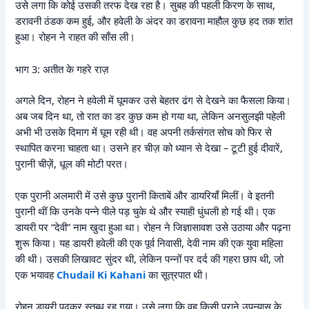
उसे लगा कि कोई उसकी तरफ देख रहा है। सुबह की पहली किरण के साथ,
डरावनी ठंडक कम हुई, और हवेली के अंदर का डरावना माहौल कुछ हद तक शांत
हुआ। रोहन ने राहत की साँस ली।
भाग 3: अतीत के गहरे राज़
अगले दिन, रोहन ने हवेली में घूमकर उसे बेहतर ढंग से देखने का फैसला किया।
अब जब दिन था, तो रात का डर कुछ कम हो गया था, लेकिन अनसुलझी पहेली
अभी भी उसके दिमाग में घूम रही थी। वह अपनी तर्कसंगत सोच को फिर से
स्थापित करना चाहता था। उसने हर चीज़ को ध्यान से देखा – टूटी हुई दीवारें,
पुरानी चीज़ें, धूल की मोटी परत।
एक पुरानी अलमारी में उसे कुछ पुरानी किताबें और डायरियाँ मिलीं। वे इतनी
पुरानी थीं कि उनके पन्ने पीले पड़ चुके थे और स्याही धुंधली हो गई थी। एक
डायरी पर “देवी” नाम खुदा हुआ था। रोहन ने जिज्ञासावश उसे उठाया और पढ़ना
शुरू किया। यह डायरी हवेली की एक पूर्व निवासी, देवी नाम की एक युवा महिला
की थी। उसकी लिखावट सुंदर थी, लेकिन पन्नों पर दर्द की गहरा छाप थी, जो
एक भयावह
Chudail Ki Kahani
का सूत्रपात थी।
रोहन डायरी पढ़कर स्तब्ध रह गया। उसे लगा कि वह किसी पुराने उपन्यास के