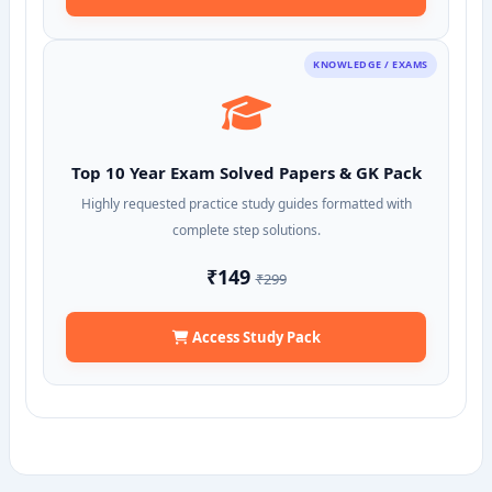
KNOWLEDGE / EXAMS
Top 10 Year Exam Solved Papers & GK Pack
Highly requested practice study guides formatted with
complete step solutions.
₹149
₹299
Access Study Pack