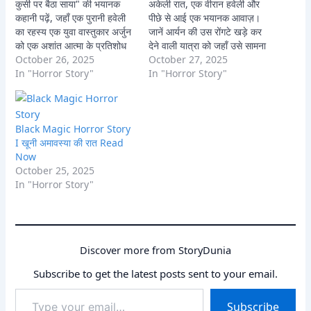
कुर्सी पर बैठा साया" की भयानक
अकेली रात, एक वीरान हवेली और
कहानी पढ़ें, जहाँ एक पुरानी हवेली
पीछे से आई एक भयानक आवाज़।
का रहस्य एक युवा वास्तुकार अर्जुन
जानें आर्यन की उस रोंगटे खड़े कर
को एक अशांत आत्मा के प्रतिशोध
देने वाली यात्रा को जहाँ उसे सामना
और काले जादू के अंधेरे में धकेल
October 26, 2025
करना पड़ा एक प्राचीन चुड़ैल और
October 27, 2025
देता है। क्या वह लावण्या की आत्मा
In "Horror Story"
आवाज़ पीछे से आई के खौफनाक
In "Horror Story"
को मुक्ति दिला पाएगा, या खुद इस
रहस्य से। क्या वह बच पाएगा?
भूतिया…
Black Magic Horror Story
I खूनी अमावस्या की रात Read
Now
October 25, 2025
In "Horror Story"
Discover more from StoryDunia
Subscribe to get the latest posts sent to your email.
Type
Subscribe
your