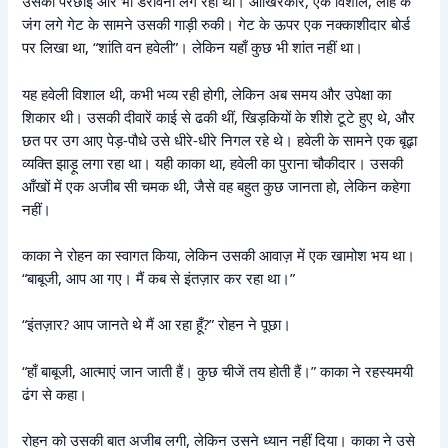
उसकी परछाई और भी डरावनी लग रही थी। आखिरकार, एक विशाल, लोहे के
जंग लगे गेट के सामने उसकी गाड़ी रुकी। गेट के ऊपर एक नक्काशीदार बोर्ड
पर लिखा था, “शांति वन हवेली”। लेकिन यहाँ कुछ भी शांत नहीं था।
यह हवेली विशाल थी, कभी भव्य रही होगी, लेकिन अब समय और उपेक्षा का
शिकार थी। उसकी दीवारें काई से ढकी थीं, खिड़कियों के शीशे टूटे हुए थे, और
छत पर उग आए पेड़-पौधे उसे धीरे-धीरे निगल रहे थे। हवेली के सामने एक बूढ़ा
व्यक्ति झाड़ू लगा रहा था। यही काका था, हवेली का पुराना चौकीदार। उसकी
आँखों में एक अजीब सी चमक थी, जैसे वह बहुत कुछ जानता हो, लेकिन कहेगा
नहीं।
काका ने रोहन का स्वागत किया, लेकिन उसकी आवाज़ में एक खामोश भय था।
“बाबूजी, आप आ गए। मैं कब से इंतज़ार कर रहा था।”
“इंतज़ार? आप जानते थे मैं आ रहा हूँ?” रोहन ने पूछा।
“हाँ बाबूजी, आत्माएं जान जाती हैं। कुछ चीजें तय होती हैं।” काका ने रहस्यमयी
ढंग से कहा।
रोहन को उसकी बात अजीब लगी, लेकिन उसने ध्यान नहीं दिया। काका ने उसे