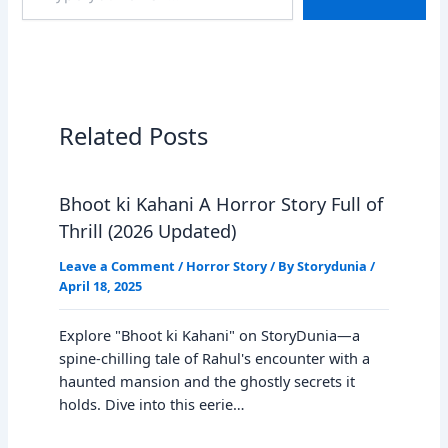
email…
Related Posts
Bhoot ki Kahani A Horror Story Full of
Thrill (2026 Updated)
Leave a Comment
/
Horror Story
/ By
Storydunia
/
April 18, 2025
Explore "Bhoot ki Kahani" on StoryDunia—a
spine-chilling tale of Rahul's encounter with a
haunted mansion and the ghostly secrets it
holds. Dive into this eerie…