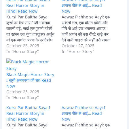
Real Horror Story in
आवाज़ पीछे से आई… Read
Hindi Read Now
Now
Kursi Par Baitha Saya:
Aawaz Pichhe se Aayi: एक
कुर्सी पर बैठा साया" की भयानक
अकेली रात, एक वीरान हवेली और
कहानी पढ़ें, जहाँ एक पुरानी हवेली
पीछे से आई एक भयानक आवाज़।
का रहस्य एक युवा वास्तुकार अर्जुन
जानें आर्यन की उस रोंगटे खड़े कर
को एक अशांत आत्मा के प्रतिशोध
देने वाली यात्रा को जहाँ उसे सामना
और काले जादू के अंधेरे में धकेल
October 26, 2025
करना पड़ा एक प्राचीन चुड़ैल और
October 27, 2025
देता है। क्या वह लावण्या की आत्मा
In "Horror Story"
आवाज़ पीछे से आई के खौफनाक
In "Horror Story"
को मुक्ति दिला पाएगा, या खुद इस
रहस्य से। क्या वह बच पाएगा?
भूतिया…
Black Magic Horror Story
I खूनी अमावस्या की रात Read
Now
October 25, 2025
In "Horror Story"
Kursi Par Baitha Saya I
Aawaz Pichhe se Aayi I
Real Horror Story in
आवाज़ पीछे से आई… Read
Hindi Read Now
Now
Kursi Par Baitha Saya:
Aawaz Pichhe se Aayi: एक