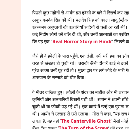
पिछले कुछ महीनों से आर्यन इस हवेली के बारे में रिसर्च कर र
ठाकुर बलदेव सिंह की थी। बलदेव सिंह को काला जादू (ब्लैक
रहस्यमय अनुष्ठानों की कहानियाँ सदियों से चली आ रही थीं। 
कई निर्दोष लोगों की बलि दी थी, और उन्हीं आत्माओं का प्रत
कि यह एक “
Real Horror Story in Hindi
” लिखने क
जैसे ही वे हवेली के पास पहुँचे, एक ठंडी, नमी भरी हवा का 
तरह से खंडहर हो चुकी थी। उसकी ऊँची दीवारें काई से ढकी थीं
प्रेत आत्मा उन्हें घूर रही हो। मुख्य द्वार पर लगे लोहे के भ
आसपास के सन्नाटे को चीर दिया।
वे भीतर दाखिल हुए। हवेली के अंदर का माहौल और भी डरावना 
कुर्सियाँ और अलमारियाँ बिखरी पड़ी थीं। आर्यन ने अपनी टॉर्च
चुकी थीं या फीकी पड़ गई थीं। एक कमरे में उन्हें एक पुराना 
थी। आर्यन ने उत्साह से उसे उठाया। मीरा ने कहा, “यह सच म
लगता है, यह वही ‘
The Canterville Ghost
‘ जैसी कोई
हँसा, “या शायद ‘
The Turn of the Screw
‘ की तरह, ज