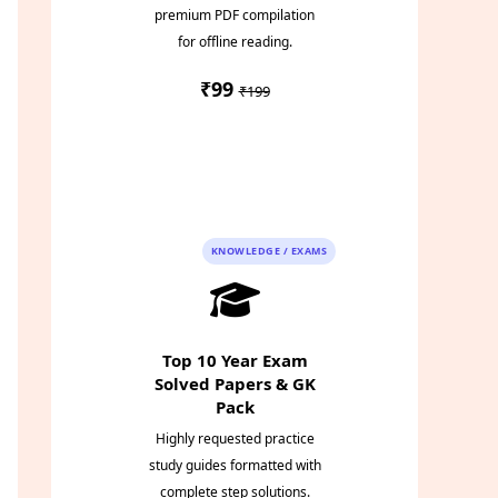
premium PDF compilation
for offline reading.
₹99
₹199
Instant PDF
Download
KNOWLEDGE / EXAMS
Top 10 Year Exam
Solved Papers & GK
Pack
Highly requested practice
study guides formatted with
complete step solutions.