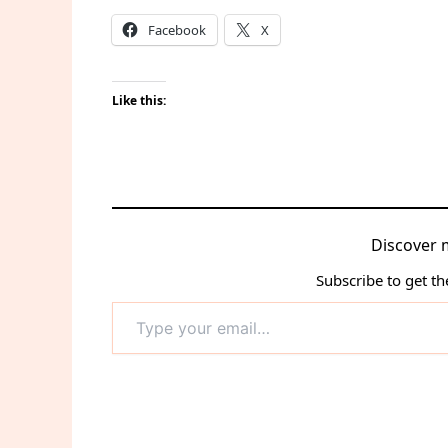
Facebook
X
Like this:
Discover 
Subscribe to get th
Type
your
email…