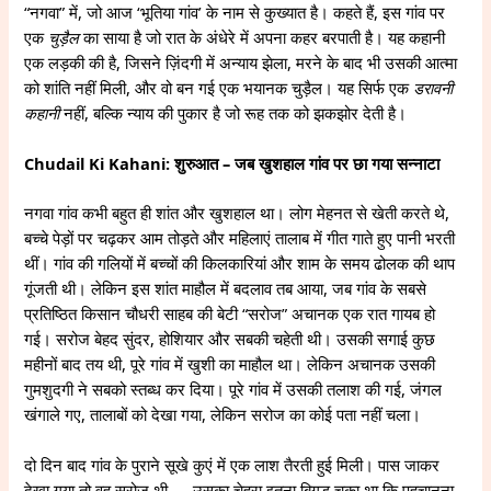
“नगवा” में, जो आज ‘भूतिया गांव’ के नाम से कुख्यात है। कहते हैं, इस गांव पर
एक
चुड़ैल
का साया है जो रात के अंधेरे में अपना कहर बरपाती है। यह कहानी
एक लड़की की है, जिसने ज़िंदगी में अन्याय झेला, मरने के बाद भी उसकी आत्मा
को शांति नहीं मिली, और वो बन गई एक भयानक चुड़ैल। यह सिर्फ एक
डरावनी
कहानी
नहीं, बल्कि न्याय की पुकार है जो रूह तक को झकझोर देती है।
Chudail Ki Kahani: शुरुआत – जब खुशहाल गांव पर छा गया सन्नाटा
नगवा गांव कभी बहुत ही शांत और खुशहाल था। लोग मेहनत से खेती करते थे,
बच्चे पेड़ों पर चढ़कर आम तोड़ते और महिलाएं तालाब में गीत गाते हुए पानी भरती
थीं। गांव की गलियों में बच्चों की किलकारियां और शाम के समय ढोलक की थाप
गूंजती थी। लेकिन इस शांत माहौल में बदलाव तब आया, जब गांव के सबसे
प्रतिष्ठित किसान चौधरी साहब की बेटी “सरोज” अचानक एक रात गायब हो
गई। सरोज बेहद सुंदर, होशियार और सबकी चहेती थी। उसकी सगाई कुछ
महीनों बाद तय थी, पूरे गांव में खुशी का माहौल था। लेकिन अचानक उसकी
गुमशुदगी ने सबको स्तब्ध कर दिया। पूरे गांव में उसकी तलाश की गई, जंगल
खंगाले गए, तालाबों को देखा गया, लेकिन सरोज का कोई पता नहीं चला।
दो दिन बाद गांव के पुराने सूखे कुएं में एक लाश तैरती हुई मिली। पास जाकर
देखा गया तो वह सरोज थी — उसका चेहरा इतना बिगड़ चुका था कि पहचानना