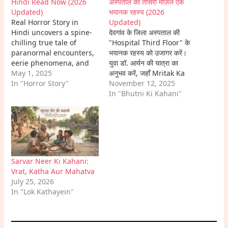
Hindi Read Now (2026
अस्पताल की तीसरी मंज़िल एक
Updated)
भयानक रहस्य (2026
Real Horror Story in
Updated)
Hindi uncovers a spine-
देवगांव के जिला अस्पताल की
chilling true tale of
"Hospital Third Floor" के
paranormal encounters,
भयानक रहस्य को उजागर करें।
eerie phenomena, and
युवा डॉ. आर्यन की यात्रा का
unsettling moments that
May 1, 2025
अनुभव करें, जहाँ Mritak Ka
stay with you long after
In "Horror Story"
Call और Haunted
November 12, 2025
the lights are off.
Bathroom Door जैसी घटनाएँ
In "Bhutni Ki Kahani"
उनके वैज्ञानिक विश्वासों को चुनौती
देती हैं। एक पुरानी Black
Magic Horror Story और
Chudail Story in Hindi…
Sarvar Neer Ki Kahani:
Vrat, Katha Aur Mahatva
July 25, 2026
In "Lok Kathayein"