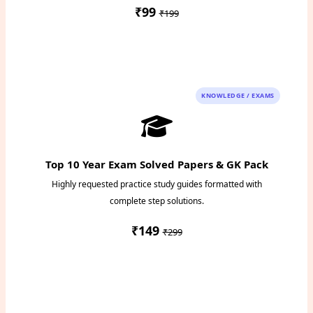
₹99
₹199
Instant PDF Download
KNOWLEDGE / EXAMS
Top 10 Year Exam Solved Papers & GK Pack
Highly requested practice study guides formatted with
complete step solutions.
₹149
₹299
Access Study Pack