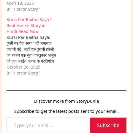
the ghostly secrets it
April 18, 2025
holds. Dive into this eerie
In "Horror Story"
adventure.
Kursi Par Baitha Saya I
Real Horror Story in
Hindi Read Now
Kursi Par Baitha Saya:
कुर्सी पर बैठा साया" की भयानक
कहानी पढ़ें, जहाँ एक पुरानी हवेली
का रहस्य एक युवा वास्तुकार अर्जुन
को एक अशांत आत्मा के प्रतिशोध
और काले जादू के अंधेरे में धकेल
October 26, 2025
देता है। क्या वह लावण्या की आत्मा
In "Horror Story"
को मुक्ति दिला पाएगा, या खुद इस
भूतिया…
Discover more from StoryDunia
Subscribe to get the latest posts sent to your email.
Type
Subscribe
your
email…