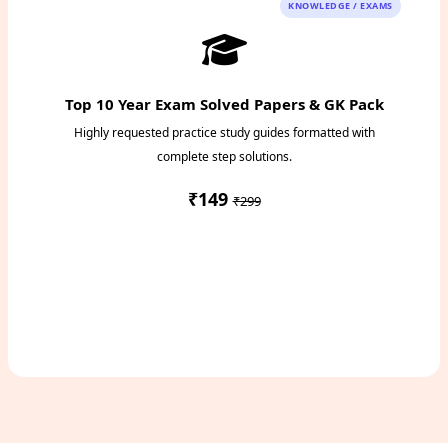
KNOWLEDGE / EXAMS
Top 10 Year Exam Solved Papers & GK Pack
Highly requested practice study guides formatted with
complete step solutions.
₹149
₹299
Access Study Pack