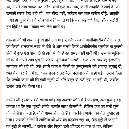
थी, उसने देखा कि एक पुराना, टूटा हुआ शीशा, जो सालों से स्टोर रूम में पड़ा
था, अपने आप चमक उठा और उसमें एक भयानक, काली आकृति दिखाई दी जो
उसकी तरफ देख रही थी। वह चीख पड़ी, लेकिन जब तक राजेश दौड़े, आकृति
गायब हो चुकी थी। वे सोच भी नहीं सकते थे कि यह कोई **रियल हॉरर स्टोरी
इन हिंदी** का भयावह रूप लेने वाली है।
आयशा को भी अब अनुभव होने लगे थे। उसके फोन में अजीबोगरीब मैसेज आते,
जो किसी अनजान नंबर से होते थे और उनमें सिर्फ अजीबोगरीब प्रतीक या पुरानी
हिंदी में कुछ ऐसे शब्द लिखे होते थे जिन्हें वह समझ नहीं पाती थी। उसकी म्यूजिक
प्लेयर में अपने आप पुरानी, उदास धुनें बजने लगतीं। एक रात, जब वह हेडफोन
लगाकर सो रही थी, उसे अपने कान में किसी के फुसफुसाने की आवाज़ सुनाई दी,
“यह मेरा घर है… मेरा…” वह डरकर उठ बैठी, पसीना-पसीना हो गई। उसने देखा
कि उसके कमरे की खिड़की खुली थी और बाहर से ठंडी हवा आ रही थी, जबकि
उसने उसे बंद किया था।
आर्यन की हालत सबसे खराब थी। वह अक्सर कोने में बैठा रहता, डरा हुआ। वह
कहता था कि एक “दुखी आंटी” उसके साथ खेलती है, लेकिन जब वह उन्हें छूने
की कोशिश करता है, तो वे गायब हो जाती हैं। एक दिन आर्यन को तेज़ बुख़ार हो
गया। उसकी आँखों में लालिमा थी और वह बड़बड़ा रहा था, “वह मुझे ले जाएगी…
वह मुझे ले जाएगी…” राजेश और प्रिया उसे डॉक्टर के पास ले गए, लेकिन