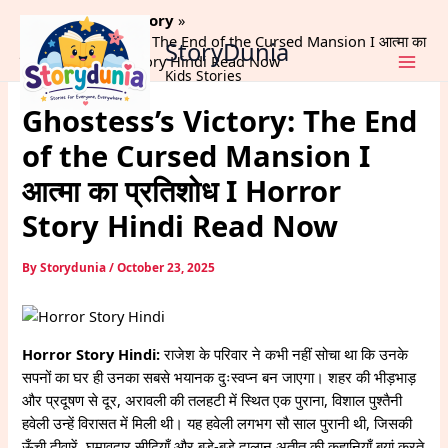
Skip
Home
Horror Story
to
Ghostess’s Victory: The End of the Cursed Mansion I आत्मा का
StoryDunia
content
प्रतिशोध I Horror Story Hindi Read Now
Kids Stories
Ghostess’s Victory: The End
of the Cursed Mansion I
आत्मा का प्रतिशोध I Horror
Story Hindi Read Now
By
Storydunia
/
October 23, 2025
Horror Story Hindi:
राजेश के परिवार ने कभी नहीं सोचा था कि उनके
सपनों का घर ही उनका सबसे भयानक दुःस्वप्न बन जाएगा। शहर की भीड़भाड़
और प्रदूषण से दूर, अरावली की तलहटी में स्थित एक पुराना, विशाल पुश्तैनी
हवेली उन्हें विरासत में मिली थी। यह हवेली लगभग सौ साल पुरानी थी, जिसकी
ऊँची दीवारें, घुमावदार सीढ़ियाँ और बड़े-बड़े दालान अतीत की कहानियाँ बयां करते