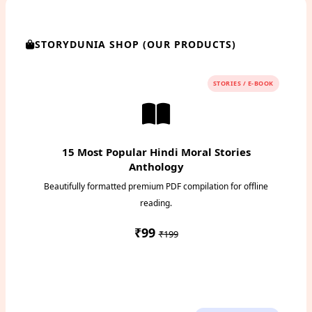
STORYDUNIA SHOP (OUR PRODUCTS)
STORIES / E-BOOK
15 Most Popular Hindi Moral Stories
Anthology
Beautifully formatted premium PDF compilation for offline
reading.
₹99
₹199
Instant PDF Download