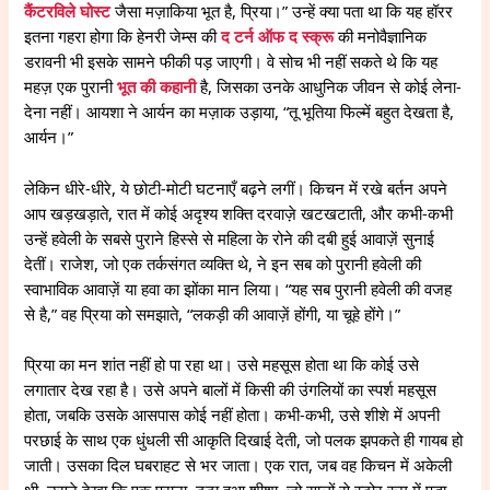
कैंटरविले घोस्ट
जैसा मज़ाकिया भूत है, प्रिया।” उन्हें क्या पता था कि यह हॉरर
इतना गहरा होगा कि हेनरी जेम्स की
द टर्न ऑफ द स्क्रू
की मनोवैज्ञानिक
डरावनी भी इसके सामने फीकी पड़ जाएगी। वे सोच भी नहीं सकते थे कि यह
महज़ एक पुरानी
भूत की कहानी
है, जिसका उनके आधुनिक जीवन से कोई लेना-
देना नहीं। आयशा ने आर्यन का मज़ाक उड़ाया, “तू भूतिया फिल्में बहुत देखता है,
आर्यन।”
लेकिन धीरे-धीरे, ये छोटी-मोटी घटनाएँ बढ़ने लगीं। किचन में रखे बर्तन अपने
आप खड़खड़ाते, रात में कोई अदृश्य शक्ति दरवाज़े खटखटाती, और कभी-कभी
उन्हें हवेली के सबसे पुराने हिस्से से महिला के रोने की दबी हुई आवाज़ें सुनाई
देतीं। राजेश, जो एक तर्कसंगत व्यक्ति थे, ने इन सब को पुरानी हवेली की
स्वाभाविक आवाज़ें या हवा का झोंका मान लिया। “यह सब पुरानी हवेली की वजह
से है,” वह प्रिया को समझाते, “लकड़ी की आवाज़ें होंगी, या चूहे होंगे।”
प्रिया का मन शांत नहीं हो पा रहा था। उसे महसूस होता था कि कोई उसे
लगातार देख रहा है। उसे अपने बालों में किसी की उंगलियों का स्पर्श महसूस
होता, जबकि उसके आसपास कोई नहीं होता। कभी-कभी, उसे शीशे में अपनी
परछाई के साथ एक धुंधली सी आकृति दिखाई देती, जो पलक झपकते ही गायब हो
जाती। उसका दिल घबराहट से भर जाता। एक रात, जब वह किचन में अकेली