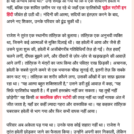
ही यह अन्याय किया था?” उन्हें समझ आ गया था कि वे एक साधारण हवेली में
नहीं, बल्कि एक शापित ज़मीन पर रह रहे थे जहाँ एक प्रतिशोधी
चूड़ैल स्टोरी इन
हिंदी
जीवंत हो उठी थी। नंदिनी की आत्मा, सदियों का इंतज़ार करने के बाद,
अपने नए शिकार, उनके परिवार को ढूंढ चुकी थी।
राजेश ने तुरंत एक स्थानीय तांत्रिक को बुलाया। तांत्रिक एक अनुभवी व्यक्ति
था, जिसने कई आत्माओं से मुक्ति दिलाई थी। वह हवेली में आया और जैसे ही
उसने पूजा शुरू की, हवेली में अजीबोगरीब गतिविधियाँ तेज़ हो गईं। तेज़ हवाएँ
चलने लगीं, दीपक बुझने लगे, और दीवारों से ज़ोर-ज़ोर से खड़खड़ाने की आवाज़ें
आने लगीं। तांत्रिक ने मंत्रों का जाप किया और पवित्र राख छिड़की। अचानक,
हवेली के सबसे पुराने कमरे से एक भयानक चीख सुनाई दी, इतनी तेज़ कि सबके
कान फट गए। तांत्रिक का शरीर काँपने लगा, उसकी आँखों में डर साफ़ झलक
रहा था। “यह आत्मा बहुत शक्तिशाली है,” उसने डरी हुई आवाज़ में कहा, “यह
सिर्फ़ प्रतिशोध चाहती है। मैं इसमें हस्तक्षेप नहीं कर सकता। यह तुम्हें नहीं
छोड़ेगी!” यह किसी
अ क्लासिक हॉरर स्टोरी
की तरह नहीं था जहाँ नायक अंत में
जीत जाता है; यहाँ डर कहीं ज़्यादा गहरा और वास्तविक था। यह कहकर तांत्रिक
घबराकर हवेली से भाग गया और फिर कभी वापस नहीं आया।
परिवार अब अकेला पड़ गया था। उनके पास कोई सहारा नहीं था। राजेश ने
तुरंत हवेली छोड़कर जाने का फैसला किया। उन्होंने अपनी कार निकाली, लेकिन