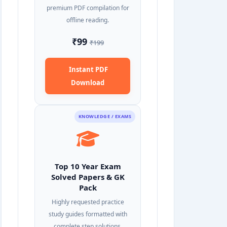
premium PDF compilation for
offline reading.
₹99
₹199
Instant PDF
Download
KNOWLEDGE / EXAMS
Top 10 Year Exam
Solved Papers & GK
Pack
Highly requested practice
study guides formatted with
complete step solutions.