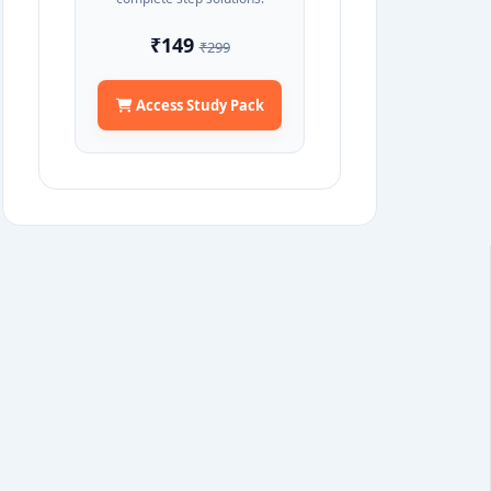
₹149
₹299
Access Study Pack