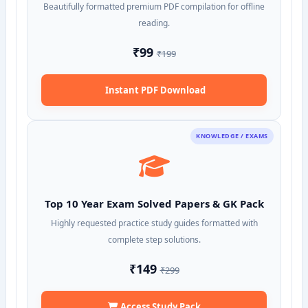
Beautifully formatted premium PDF compilation for offline
reading.
₹99
₹199
Instant PDF Download
KNOWLEDGE / EXAMS
Top 10 Year Exam Solved Papers & GK Pack
Highly requested practice study guides formatted with
complete step solutions.
₹149
₹299
Access Study Pack