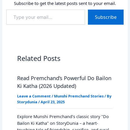
Subscribe to get the latest posts sent to your email.
Type
Subscribe
your
email…
Related Posts
Read Premchand’s Powerful Do Bailon
Ki Katha (2026 Updated)
Leave a Comment
/
Munshi Premchand Stories
/ By
Storydunia
/
April 23, 2025
Explore Munshi Premchand’s classic story "Do
Bailon Ki Katha" on StoryDunia – a heart-
touching tale of friendship, sacrifice, and rural