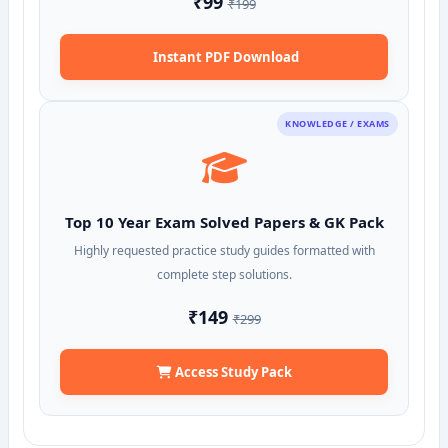
₹99
₹199
Instant PDF Download
KNOWLEDGE / EXAMS
Top 10 Year Exam Solved Papers & GK Pack
Highly requested practice study guides formatted with
complete step solutions.
₹149
₹299
Access Study Pack