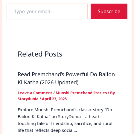
Type
Subscribe
your
email…
Related Posts
Read Premchand’s Powerful Do Bailon
Ki Katha (2026 Updated)
Leave a Comment
/
Munshi Premchand Stories
/ By
Storydunia
/
April 23, 2025
Explore Munshi Premchand’s classic story "Do
Bailon Ki Katha" on StoryDunia – a heart-
touching tale of friendship, sacrifice, and rural
life that reflects deep social…