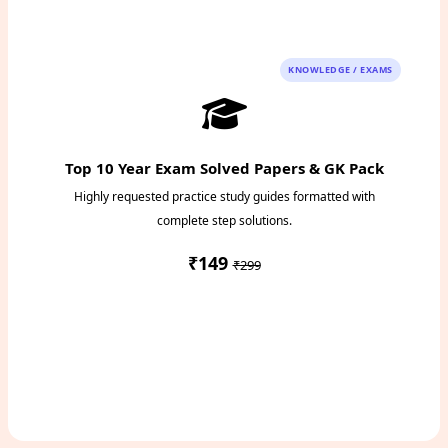
Instant PDF Download
KNOWLEDGE / EXAMS
Top 10 Year Exam Solved Papers & GK Pack
Highly requested practice study guides formatted with
complete step solutions.
₹149
₹299
Access Study Pack