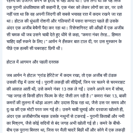
रहस्य को उजागर करने के इरादे से यहाँ आया था। उसे लगा था कि यह सिर्फ
एक पुरानी अंधविश्वास की कहानी है, एक नंबर को लेकर लोगों का डर, पर उसे
नहीं पता था कि वह अपनी जिंदगी की सबसे भयावह रात में कदम रखने जा रहा
था। होटल की धुंधली रोशनी और गलियारों में पसरा सन्नाटा पहले ही उसके
अंदर एक अजीब बेचैनी पैदा कर रहा था। रिसेप्शनिस्ट की आँखों में एक अजीब
सी चमक थी जब उसने चाबी देते हुए धीमे से कहा, “कमरा नंबर तेरह… हिम्मत
चाहिए वहाँ रुकने के लिए।” आर्यन ने हँसकर बात टाल दी, पर उस मुस्कान के
पीछे एक हल्की सी घबराहट छिपी थी।
होटल में आगमन और पहली दस्तक
जब आर्यन ने होटल ‘ग्रांड हेरिटेज’ में कदम रखा, तो एक अजीब सी ठंडक
उसकी रीढ़ में उतर गई। पुरानी लकड़ी की सीढ़ियाँ, जिन पर चलने से चरमराहट
की आवाज़ आती थी, उसे कमरे नंबर 13 तक ले गईं। उसने अपने मन में सोचा,
“यह जगह तो किसी हॉरर फिल्म के सेट जैसी लग रही है।” कमरा नंबर 13, बाकी
कमरों की तुलना में थोड़ा अलग और उदास दिख रहा था, जैसे उस पर समय और
दुःख की एक मोटी परत जम गई हो। उसने चाबी घुमाई और दरवाजा खोलते ही,
अंदर एक अजीबोगरीब महक उसके नथुनों से टकराई – पुरानी किताबों और नमी
का मिश्रण, जैसे कोई सदियों से बंद जगह अभी खोली गई हो। कमरे के बीचो-
बीच एक पुराना बिस्तर था, जिस पर मैली चादरें बिछी थीं और कोने में एक लकड़ी