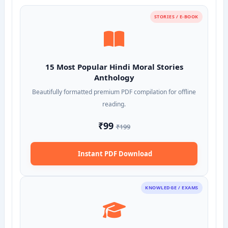
STORIES / E-BOOK
15 Most Popular Hindi Moral Stories
Anthology
Beautifully formatted premium PDF compilation for offline
reading.
₹99
₹199
Instant PDF Download
KNOWLEDGE / EXAMS