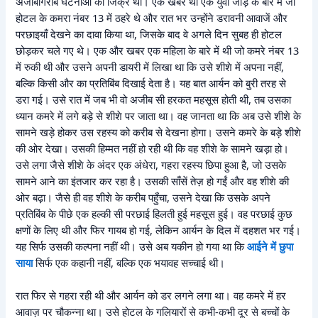
अजीबोगरीब घटनाओं का जिक्र था। एक खबर थी एक युवा जोड़े के बारे में जो
होटल के कमरा नंबर 13 में ठहरे थे और रात भर उन्होंने डरावनी आवाजें और
परछाइयाँ देखने का दावा किया था, जिसके बाद वे अगले दिन सुबह ही होटल
छोड़कर चले गए थे। एक और खबर एक महिला के बारे में थी जो कमरे नंबर 13
में रुकी थी और उसने अपनी डायरी में लिखा था कि उसे शीशे में अपना नहीं,
बल्कि किसी और का प्रतिबिंब दिखाई देता है। यह बात आर्यन को बुरी तरह से
डरा गई। उसे रात में जब भी वो अजीब सी हरकत महसूस होती थी, तब उसका
ध्यान कमरे में लगे बड़े से शीशे पर जाता था। वह जानता था कि अब उसे शीशे के
सामने खड़े होकर उस रहस्य को करीब से देखना होगा। उसने कमरे के बड़े शीशे
की ओर देखा। उसकी हिम्मत नहीं हो रही थी कि वह शीशे के सामने खड़ा हो।
उसे लगा जैसे शीशे के अंदर एक अंधेरा, गहरा रहस्य छिपा हुआ है, जो उसके
सामने आने का इंतजार कर रहा है। उसकी साँसें तेज़ हो गईं और वह शीशे की
ओर बढ़ा। जैसे ही वह शीशे के करीब पहुँचा, उसने देखा कि उसके अपने
प्रतिबिंब के पीछे एक हल्की सी परछाई हिलती हुई महसूस हुई। वह परछाई कुछ
क्षणों के लिए थी और फिर गायब हो गई, लेकिन आर्यन के दिल में दहशत भर गई।
यह सिर्फ उसकी कल्पना नहीं थी। उसे अब यकीन हो गया था कि
आईने में छुपा
साया
सिर्फ एक कहानी नहीं, बल्कि एक भयावह सच्चाई थी।
रात फिर से गहरा रही थी और आर्यन को डर लगने लगा था। वह कमरे में हर
आवाज़ पर चौकन्ना था। उसे होटल के गलियारों से कभी-कभी दूर से बच्चों के