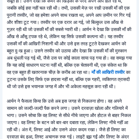
सबूत हो। उसने देखा कि कमरे की खिड़की के परदे अपने आप हिल रहे थे,
जबकि कोई हवा नहीं चल रही थी। तभी, उसकी मेज़ पर रखी उसकी माँ की एक
पुरानी तस्वीर, जो वह हमेशा अपने साथ रखता था, अपने आप ज़मीन पर गिर गई
और शीशा टूट गया। तस्वीर पर एक दरार आ गई, जो बिल्कुल उस आँख से
गुज़र रही थी जो उसकी माँ की सबसे प्यारी थी। आर्यन ने देखा कि उसकी माँ की
आँख से आँसू टपक रहे थे, लेकिन यह सिर्फ उसकी कल्पना थी। यह तस्वीर
उसकी माँ की आखिरी निशानी थी और उसे इस तरह टूटते देखकर आर्यन को
बहुत दुःख हुआ। उसने तस्वीर को उठाया और देखा कि उसकी माँ की मुस्कान
अब धुंधली पड़ गई थी, जैसे उस पर कोई काला साया पड़ गया हो। वह समझ गया
कि यह कोई साधारण घटना नहीं थी, बल्कि एक चेतावनी थी, एक संकेत था कि
वह एक बहुत ही खतरनाक चीज़ के करीब आ रहा था।
माँ की आखिरी तस्वीर
का
टूटना उसके लिए सिर्फ एक हादसा नहीं था, बल्कि एक गहरी, व्यक्तिगत त्रासदी
थी जो उसे इस भयानक जगह में और भी अकेला महसूस करा रही थी।
आर्यन ने फैसला किया कि उसे अब इस जगह से निकलना होगा। वह अपने
सामान को जल्दी-जल्दी पैक करने लगा। उसने दरवाज़ा खोला और गलियारे में
भागा। उसने सोचा कि वह लिफ्ट से सीधे नीचे जाएगा और होटल से बाहर निकल
जाएगा। वह लिफ्ट के बटन को बार-बार दबाता रहा, लेकिन लिफ्ट नीचे नहीं आ
रही थी। अंत में, लिफ्ट आई और उसने अंदर कदम रखा। जैसे ही लिफ्ट का
दरवाज़ा बंद हुआ, लिफ्ट अचानक रुक गई। लाइटें बुझ गईं और लिफ्ट के अंदर