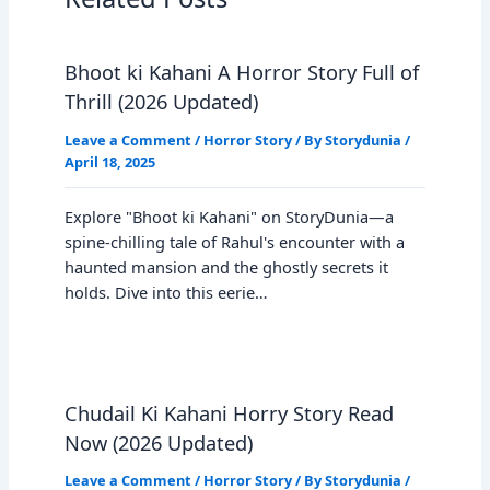
Bhoot ki Kahani A Horror Story Full of
Thrill (2026 Updated)
Leave a Comment
/
Horror Story
/ By
Storydunia
/
April 18, 2025
Explore "Bhoot ki Kahani" on StoryDunia—a
spine-chilling tale of Rahul's encounter with a
haunted mansion and the ghostly secrets it
holds. Dive into this eerie…
Chudail Ki Kahani Horry Story Read
Now (2026 Updated)
Leave a Comment
/
Horror Story
/ By
Storydunia
/