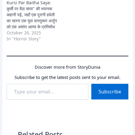
Kursi Par Baitha Saya:
कुर्सी पर बैठा साया" की भयानक
कहानी पढ़ें, जहाँ एक पुरानी हवेली
का रहस्य एक युवा वास्तुकार अर्जुन
को एक अशांत आत्मा के प्रतिशोध
और काले जादू के अंधेरे में धकेल
October 26, 2025
देता है। क्या वह लावण्या की आत्मा
In "Horror Story"
को मुक्ति दिला पाएगा, या खुद इस
भूतिया…
Discover more from StoryDunia
Subscribe to get the latest posts sent to your email.
Type
Subscribe
your
email…
Related Posts