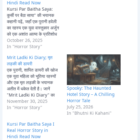
Hindi Read Now
Kursi Par Baitha Saya:
कुर्सी पर बैठा साया" की भयानक
कहानी पढ़ें, जहाँ एक पुरानी हवेली
का रहस्य एक युवा वास्तुकार अर्जुन
को एक अशांत आत्मा के प्रतिशोध
और काले जादू के अंधेरे में धकेल
October 26, 2025
देता है। क्या वह लावण्या की आत्मा
In "Horror Story"
को मुक्ति दिला पाएगा, या खुद इस
Mrit Ladki Ki Diary; मृत
भूतिया…
लड़की की डायरी
एक पुरानी, शापित डायरी की खोज
एक युवा महिला को भूतिया रहस्यों
और एक मृत लड़की के भयानक
Spooky: The Haunted
अतीत में धकेल देती है। जानें
Hotel Story – A Chilling
"Mrit Ladki Ki Diary" का
Horror Tale
खौफनाक सच।
November 30, 2025
July 25, 2026
In "Horror Story"
In "Bhutni Ki Kahani"
Kursi Par Baitha Saya I
Real Horror Story in
Hindi Read Now