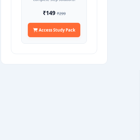
₹149
₹299
Access Study Pack