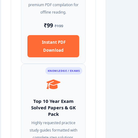
premium PDF compilation for
offline reading.
₹99
₹199
Instant PDF
Download
KNOWLEDGE / EXAMS
Top 10 Year Exam
Solved Papers & GK
Pack
Highly requested practice
study guides formatted with
complete step solutions.