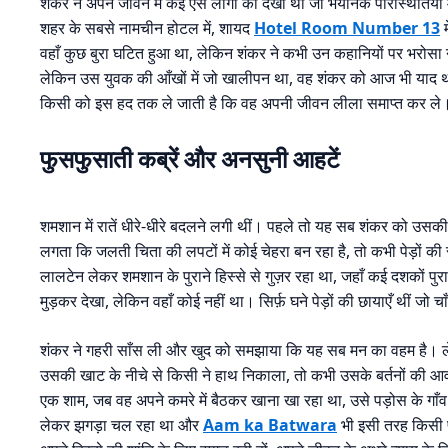
शंकर ने अपने जीवन में कई ऐसे लोगों को देखा था जो भयानक परिस्थितियो
शहर के सबसे नामचीन होटल में, शायद
Hotel Room Number 13
म
वहाँ कुछ बुरा घटित हुआ था, लेकिन शंकर ने कभी उन कहानियों पर भरोस
लेकिन उस युवक की आँखों में जो खालीपन था, वह शंकर को आज भी याद थ
किसी को इस हद तक ले जाती है कि वह अपनी जीवन लीला समाप्त कर ले
फुसफुसाती कब्रें और अनसुनी आहटें
शमशान में रातें धीरे-धीरे बदलने लगी थीं। पहले तो यह सब शंकर को उस
लगता कि जलती चिता की लपटों में कोई चेहरा बन रहा है, तो कभी पेड़ों
लालटेन लेकर शमशान के पुराने हिस्से से गुज़र रहा था, जहाँ कई दशकों पुर
मुड़कर देखा, लेकिन वहाँ कोई नहीं था। सिर्फ़ घने पेड़ों की छायाएँ थीं जो 
शंकर ने गहरी साँस ली और खुद को समझाया कि यह सब मन का वहम है। लेकि
उसकी खाट के नीचे से किसी ने हाथ निकाला, तो कभी उसके बर्तनों की आवाज़
एक शाम, जब वह अपने कमरे में बैठकर खाना खा रहा था, उसे पड़ोस के गाँव स
लेकर झगड़ा चल रहा था और
Aam ka Batwara
भी इसी तरह किसी प