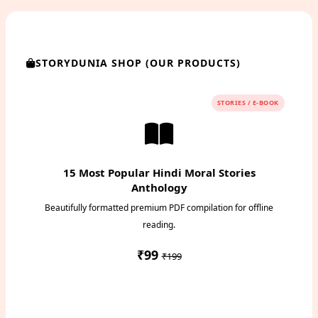
STORYDUNIA SHOP (OUR PRODUCTS)
STORIES / E-BOOK
15 Most Popular Hindi Moral Stories
Anthology
Beautifully formatted premium PDF compilation for offline
reading.
₹99
₹199
Instant PDF Download