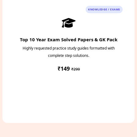
KNOWLEDGE / EXAMS
Top 10 Year Exam Solved Papers & GK Pack
Highly requested practice study guides formatted with
complete step solutions.
₹149
₹299
Access Study Pack