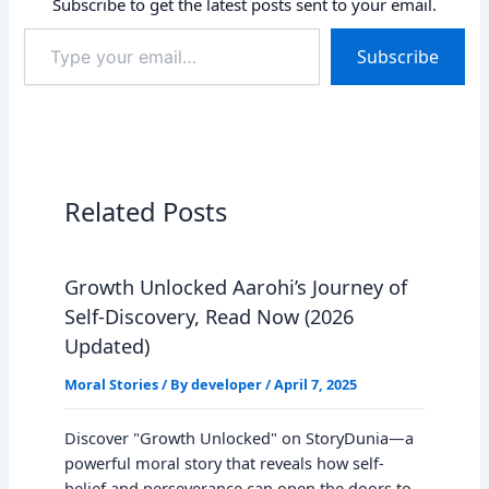
Subscribe to get the latest posts sent to your email.
Type
Subscribe
your
email…
Related Posts
Growth Unlocked Aarohi’s Journey of
Self-Discovery, Read Now (2026
Updated)
Moral Stories
/ By
developer
/
April 7, 2025
Discover "Growth Unlocked" on StoryDunia—a
powerful moral story that reveals how self-
belief and perseverance can open the doors to