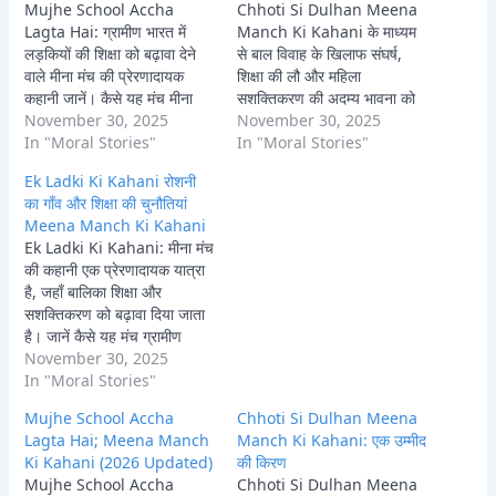
Mujhe School Accha
Chhoti Si Dulhan Meena
Lagta Hai: ग्रामीण भारत में
Manch Ki Kahani के माध्यम
लड़कियों की शिक्षा को बढ़ावा देने
से बाल विवाह के खिलाफ संघर्ष,
वाले मीना मंच की प्रेरणादायक
शिक्षा की लौ और महिला
कहानी जानें। कैसे यह मंच मीना
सशक्तिकरण की अदम्य भावना को
जैसी लड़कियों को स्कूल से जोड़ता
November 30, 2025
जानें। मीना कैसे बनी बदलाव की
November 30, 2025
है, उन्हें सशक्त करता है और उनके
In "Moral Stories"
मिसाल।
In "Moral Stories"
आत्मविश्वास को बढ़ाता है, जिससे
Ek Ladki Ki Kahani रोशनी
उन्हें 'मुझे स्कूल अच्छा लगता है'
का गाँव और शिक्षा की चुनौतियां
कहने…
Meena Manch Ki Kahani
Ek Ladki Ki Kahani: मीना मंच
की कहानी एक प्रेरणादायक यात्रा
है, जहाँ बालिका शिक्षा और
सशक्तिकरण को बढ़ावा दिया जाता
है। जानें कैसे यह मंच ग्रामीण
लड़कियों को अपनी आवाज उठाने,
November 30, 2025
चुनौतियों का सामना करने और
In "Moral Stories"
सामुदायिक बदलाव लाने में मदद
Mujhe School Accha
Chhoti Si Dulhan Meena
करता है। मीना मंच की पूरी कहानी,
Lagta Hai; Meena Manch
Manch Ki Kahani: एक उम्मीद
उसके…
Ki Kahani (2026 Updated)
की किरण
Mujhe School Accha
Chhoti Si Dulhan Meena