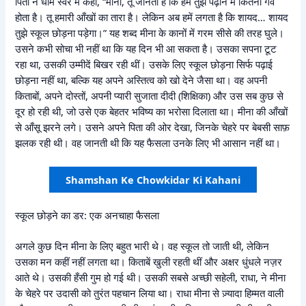
पिता ने धीमे स्वर में कहा, “मीना, तू जानती है कि हमें तुझे पढ़ाने में कितना गर्व
होता है। तू हमारी आँखों का तारा है। लेकिन अब हमें लगता है कि शायद… शायद
तुझे स्कूल छोड़ना पड़ेगा।” यह शब्द मीना के कानों में गरम सीसे की तरह घुले।
उसने कभी सोचा भी नहीं था कि यह दिन भी आ सकता है। उसका सपना टूट
रहा था, उसकी उम्मीदें बिखर रही थीं। उसके लिए स्कूल छोड़ना सिर्फ पढ़ाई
छोड़ना नहीं था, बल्कि यह अपने अस्तित्व को खो देने जैसा था। वह अपनी
किताबों, अपने दोस्तों, अपनी प्यारी सुजाता दीदी (शिक्षिका) और उस सब कुछ से
दूर हो रही थी, जो उसे एक बेहतर भविष्य का भरोसा दिलाता था। मीना की आँखों
से आँसू झरने लगे। उसने अपने पिता की ओर देखा, जिनके चेहरे पर बेबसी साफ़
झलक रही थी। वह जानती थी कि यह फैसला उनके लिए भी आसान नहीं था।
Shamshan Ke Chowkidar Ki Kahani
स्कूल छोड़ने का डर: एक अनचाहा फैसला
अगले कुछ दिन मीना के लिए बहुत भारी थे। वह स्कूल तो जाती थी, लेकिन
उसका मन कहीं नहीं लगता था। किताबें खुली रहती थीं और अक्षर धुंधले नज़र
आते थे। उसकी हँसी गुम हो गई थी। उसकी सबसे अच्छी सहेली, राधा, ने मीना
के चेहरे पर उदासी को तुरंत पहचान लिया था। राधा मीना से ज़्यादा हिम्मत वाली