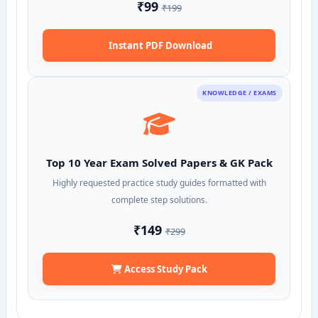
₹99
₹199
Instant PDF Download
KNOWLEDGE / EXAMS
Top 10 Year Exam Solved Papers & GK Pack
Highly requested practice study guides formatted with
complete step solutions.
₹149
₹299
Access Study Pack