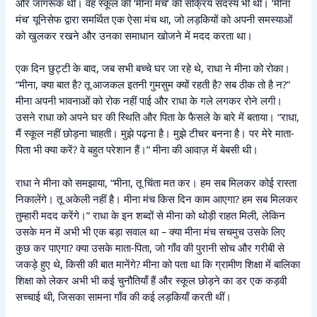
और जागरूक थी। वह स्कूल की ‘मीना मंच’ की सक्रिय सदस्य भी थी। ‘मीना
मंच’ यूनिसेफ द्वारा समर्थित एक ऐसा मंच था, जो लड़कियों को अपनी समस्याओं
को खुलकर रखने और उनका समाधान खोजने में मदद करता था।
एक दिन छुट्टी के बाद, जब सभी बच्चे घर जा रहे थे, राधा ने मीना को रोका।
“मीना, क्या बात है? तू आजकल इतनी गुमसुम क्यों रहती है? सब ठीक तो है न?”
मीना अपनी भावनाओं को रोक नहीं पाई और राधा के गले लगकर रोने लगी।
उसने राधा को अपने घर की स्थिति और पिता के फैसले के बारे में बताया। “राधा,
मैं स्कूल नहीं छोड़ना चाहती। मुझे पढ़ना है। मुझे टीचर बनना है। पर मेरे माता-
पिता भी क्या करें? वे बहुत परेशान हैं।” मीना की आवाज़ में बेबसी थी।
राधा ने मीना को समझाया, “मीना, तू चिंता मत कर। हम सब मिलकर कोई रास्ता
निकालेंगे। तू अकेली नहीं है। मीना मंच किस दिन काम आएगा? हम सब मिलकर
तुम्हारी मदद करेंगे।” राधा के इन शब्दों से मीना को थोड़ी राहत मिली, लेकिन
उसके मन में अभी भी एक बड़ा सवाल था – क्या मीना मंच सचमुच उसके लिए
कुछ कर पाएगा? क्या उसके माता-पिता, जो गाँव की पुरानी सोच और गरीबी से
जकड़े हुए थे, किसी की बात मानेंगे? मीना को पता था कि ग्रामीण शिक्षा में बालिका
शिक्षा को लेकर अभी भी कई चुनौतियाँ हैं और स्कूल छोड़ने का डर एक कड़वी
सच्चाई थी, जिसका सामना गाँव की कई लड़कियाँ करती थीं।