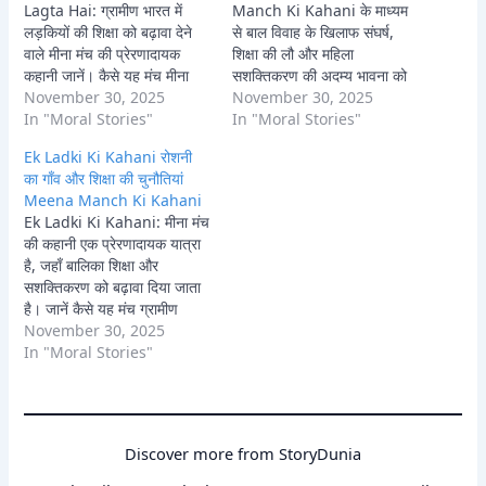
Lagta Hai: ग्रामीण भारत में
Manch Ki Kahani के माध्यम
लड़कियों की शिक्षा को बढ़ावा देने
से बाल विवाह के खिलाफ संघर्ष,
वाले मीना मंच की प्रेरणादायक
शिक्षा की लौ और महिला
कहानी जानें। कैसे यह मंच मीना
सशक्तिकरण की अदम्य भावना को
जैसी लड़कियों को स्कूल से जोड़ता
November 30, 2025
जानें। मीना कैसे बनी बदलाव की
November 30, 2025
है, उन्हें सशक्त करता है और उनके
In "Moral Stories"
मिसाल।
In "Moral Stories"
आत्मविश्वास को बढ़ाता है, जिससे
Ek Ladki Ki Kahani रोशनी
उन्हें 'मुझे स्कूल अच्छा लगता है'
का गाँव और शिक्षा की चुनौतियां
कहने…
Meena Manch Ki Kahani
Ek Ladki Ki Kahani: मीना मंच
की कहानी एक प्रेरणादायक यात्रा
है, जहाँ बालिका शिक्षा और
सशक्तिकरण को बढ़ावा दिया जाता
है। जानें कैसे यह मंच ग्रामीण
लड़कियों को अपनी आवाज उठाने,
November 30, 2025
चुनौतियों का सामना करने और
In "Moral Stories"
सामुदायिक बदलाव लाने में मदद
करता है। मीना मंच की पूरी कहानी,
उसके…
Discover more from StoryDunia