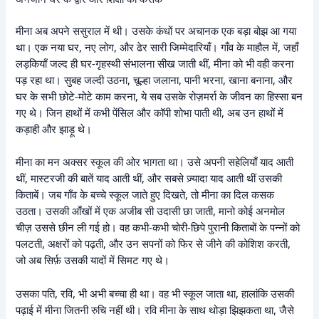
मीना अब अपने ससुराल में थी। उसके कंधों पर अचानक एक बड़ा बोझ आ गया
था। एक नया घर, नए लोग, और ढेर सारी जिम्मेदारियाँ। गाँव के माहौल में, जहाँ
लड़कियाँ जल्द ही घर-गृहस्थी संभालना सीख जाती थीं, मीना को भी वही करना
पड़ रहा था। सुबह जल्दी उठना, चूल्हा जलाना, पानी भरना, खाना बनाना, और
घर के सभी छोटे-मोटे काम करना, ये सब उसके रोज़मर्रा के जीवन का हिस्सा बन
गए थे। जिन हाथों में कभी पेंसिल और कॉपी शोभा पाती थी, अब उन हाथों में
कड़ाही और झाड़ू थे।
मीना का मन अक्सर स्कूल की ओर भागता था। उसे अपनी सहेलियाँ याद आती
थीं, मास्टरजी की बातें याद आती थीं, और सबसे ज़्यादा याद आती थीं उसकी
किताबें। जब गाँव के बच्चे स्कूल जाते हुए दिखते, तो मीना का दिल कसक
उठता। उसकी आँखों में एक अजीब सी उदासी छा जाती, मानो कोई अनमोल
चीज़ उससे छीन ली गई हो। वह कभी-कभी चोरी-छिपे पुरानी किताबों के पन्नों को
पलटती, अक्षरों को पढ़ती, और उन सपनों को फिर से जीने की कोशिश करती,
जो अब सिर्फ़ उसकी यादों में सिमट गए थे।
उसका पति, रवि, भी अभी बच्चा ही था। वह भी स्कूल जाता था, हालांकि उसकी
पढ़ाई में मीना जितनी रुचि नहीं थी। रवि मीना के साथ थोड़ा झिझकता था, जैसे