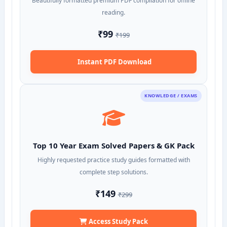
Beautifully formatted premium PDF compilation for offline
reading.
₹99
₹199
Instant PDF Download
KNOWLEDGE / EXAMS
Top 10 Year Exam Solved Papers & GK Pack
Highly requested practice study guides formatted with
complete step solutions.
₹149
₹299
Access Study Pack