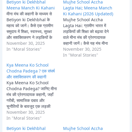
Betiyon ki Dekhbhal
Mujhe School Accha
Meena Manch Ki Kahani
Lagta Hai; Meena Manch
मीना मंच की कहानी के माध्यम से
Ki Kahani (2026 Updated)
Betiyon ki Dekhbhal के
Mujhe School Accha
महत्व को जानें। कैसे एक ग्रामीण
Lagta Hai: ग्रामीण भारत में
समुदाय में शिक्षा, स्वास्थ्य, सुरक्षा
लड़कियों की शिक्षा को बढ़ावा देने
और सशक्तिकरण ने लड़कियों के
वाले मीना मंच की प्रेरणादायक
जीवन को बदल दिया। प्रेरणादायक
November 30, 2025
कहानी जानें। कैसे यह मंच मीना
यात्रा।
In "Moral Stories"
जैसी लड़कियों को स्कूल से जोड़ता
November 30, 2025
है, उन्हें सशक्त करता है और उनके
In "Moral Stories"
आत्मविश्वास को बढ़ाता है, जिससे
Kya Meena Ko School
उन्हें 'मुझे स्कूल अच्छा लगता है'
Chodna Padega ? एक संघर्ष
कहने…
और सशक्तिकरण की कहानी
Kya Meena Ko School
Chodna Padega? जानिए मीना
मंच की प्रेरणादायक कहानी, जहाँ
गरीबी, सामाजिक दबाव और
चुनौतियों के बावजूद एक लड़की
अपने शिक्षा के अधिकार के लिए
November 30, 2025
लड़ती है और समुदाय को जागृत
In "Moral Stories"
करती है। बालिका शिक्षा के महत्व
Betiyon ki Dekhbhal
Mujhe School Accha
और मीना मंच की भूमिका पर