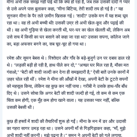
मीना अभी तक समझ नहीं पाई थी कि क्या हो रहा है, जब तक उसकी दादी ने प्यार
से उसे अपने पास बुलाकर कहा, “मीना बिटिया, तेरी शादी तय हो गई है।” यह
सुनकर मीना के पैर तले ज़मीन खिसक गई। ‘शादी?’ उसके मन में यह शब्द घूम
रहा था। वह तो अभी बच्ची थी! उसकी उम्र तो अभी खेल-कूद और पढ़ाई की
थी। वह अभी गुड़िया से खेला करती थी, घर-घर का खेल खेलती थी, लेकिन अब
उसे सच में किसी का घर बसाने को कहा जा रहा था? उसका सपना, कॉलेज जाने
का, बड़ा अफसर बनने का, सब चूर-चूर हो गया था।
रमेश और सुमन बेबस थे। रिश्तेदार और गाँव के बड़े-बुजुर्ग उन पर दबाव डाल रहे
थे। “लड़की बड़ी हो रही है, हाथ पीले कर दो,” “अच्छा घर मिल रहा है, मौका मत
गंवाओ,” “बेटी की शादी जल्दी कर देना ही समझदारी है,” ऐसी बातें उनके कानों में
ज़हर घोल रही थीं। रमेश ने मीना की आँखों में देखा, अपनी बेटी के टूटते सपनों
को महसूस किया, लेकिन वह कुछ कर नहीं पाया। गरीबी ने उसके हाथ-पाँव बाँध
दिए थे। उसने सोचा कि अगर बेटी की शादी जल्दी हो गई, तो कम से कम एक
चिंता कम होगी, एक मुँह कम होगा खाने वाला। यह उसका प्यार नहीं, बल्कि
उसकी बेबसी थी।
कुछ ही हफ्तों में शादी की तैयारियाँ शुरू हो गईं। मीना के मन में डर और उदासी
का गहरा सागर उमड़ रहा था। उसने अपनी माँ से गिड़गिड़ाकर कहा, “माँ, मुझे
अभी शादी नहीं करनी। मुझे पढ़ना है।” सुमन ने अपनी बेटी को गले लगाया,