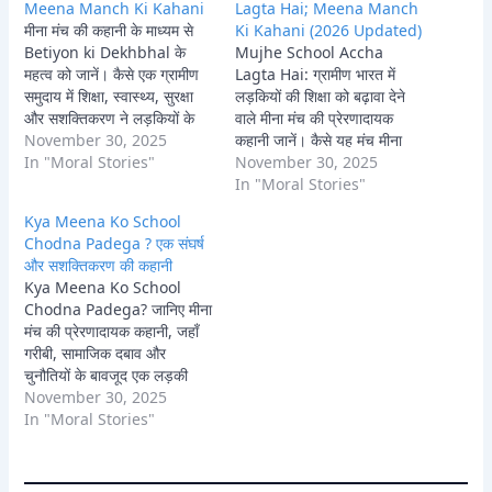
Meena Manch Ki Kahani
Lagta Hai; Meena Manch
आधारित एक मार्मिक कथा।
मीना मंच की कहानी के माध्यम से
Ki Kahani (2026 Updated)
Betiyon ki Dekhbhal के
Mujhe School Accha
महत्व को जानें। कैसे एक ग्रामीण
Lagta Hai: ग्रामीण भारत में
समुदाय में शिक्षा, स्वास्थ्य, सुरक्षा
लड़कियों की शिक्षा को बढ़ावा देने
और सशक्तिकरण ने लड़कियों के
वाले मीना मंच की प्रेरणादायक
जीवन को बदल दिया। प्रेरणादायक
November 30, 2025
कहानी जानें। कैसे यह मंच मीना
यात्रा।
In "Moral Stories"
जैसी लड़कियों को स्कूल से जोड़ता
November 30, 2025
है, उन्हें सशक्त करता है और उनके
In "Moral Stories"
आत्मविश्वास को बढ़ाता है, जिससे
Kya Meena Ko School
उन्हें 'मुझे स्कूल अच्छा लगता है'
Chodna Padega ? एक संघर्ष
कहने…
और सशक्तिकरण की कहानी
Kya Meena Ko School
Chodna Padega? जानिए मीना
मंच की प्रेरणादायक कहानी, जहाँ
गरीबी, सामाजिक दबाव और
चुनौतियों के बावजूद एक लड़की
अपने शिक्षा के अधिकार के लिए
November 30, 2025
लड़ती है और समुदाय को जागृत
In "Moral Stories"
करती है। बालिका शिक्षा के महत्व
और मीना मंच की भूमिका पर
आधारित एक मार्मिक कथा।