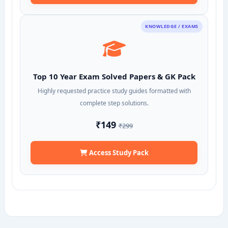
KNOWLEDGE / EXAMS
Top 10 Year Exam Solved Papers & GK Pack
Highly requested practice study guides formatted with
complete step solutions.
₹149
₹299
Access Study Pack