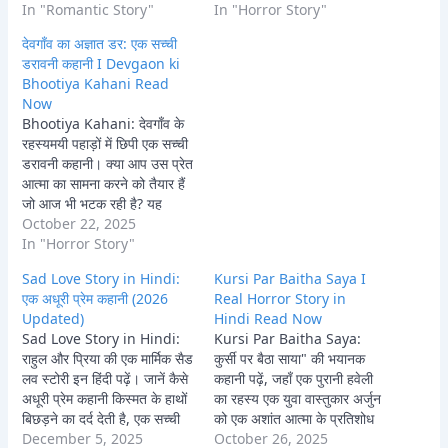
जाएगी।
In "Romantic Story"
देता है। क्या वह लावण्या की आत्मा
In "Horror Story"
को मुक्ति दिला पाएगा, या खुद इस
देवगाँव का अज्ञात डर: एक सच्ची
भूतिया…
डरावनी कहानी I Devgaon ki
Bhootiya Kahani Read
Now
Bhootiya Kahani: देवगाँव के
रहस्यमयी पहाड़ों में छिपी एक सच्ची
डरावनी कहानी। क्या आप उस प्रेत
आत्मा का सामना करने को तैयार हैं
जो आज भी भटक रही है? यह
असली हॉरर डरावनी कहानी आपको
October 22, 2025
रात भर जगाए रखेगी।
In "Horror Story"
Sad Love Story in Hindi:
Kursi Par Baitha Saya I
एक अधूरी प्रेम कहानी (2026
Real Horror Story in
Updated)
Hindi Read Now
Sad Love Story in Hindi:
Kursi Par Baitha Saya:
राहुल और प्रिया की एक मार्मिक सैड
कुर्सी पर बैठा साया" की भयानक
लव स्टोरी इन हिंदी पढ़ें। जानें कैसे
कहानी पढ़ें, जहाँ एक पुरानी हवेली
अधूरी प्रेम कहानी किस्मत के हाथों
का रहस्य एक युवा वास्तुकार अर्जुन
बिछड़ने का दर्द देती है, एक सच्ची
को एक अशांत आत्मा के प्रतिशोध
प्रेम कहानी जो आपके दिल को छू
December 5, 2025
और काले जादू के अंधेरे में धकेल
October 26, 2025