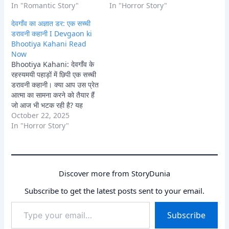
जाएगी।
In "Romantic Story"
देता है। क्या वह लावण्या की आत्मा
In "Horror Story"
को मुक्ति दिला पाएगा, या खुद इस
देवगाँव का अज्ञात डर: एक सच्ची
भूतिया…
डरावनी कहानी I Devgaon ki
Bhootiya Kahani Read
Now
Bhootiya Kahani: देवगाँव के
रहस्यमयी पहाड़ों में छिपी एक सच्ची
डरावनी कहानी। क्या आप उस प्रेत
आत्मा का सामना करने को तैयार हैं
जो आज भी भटक रही है? यह
असली हॉरर डरावनी कहानी आपको
October 22, 2025
रात भर जगाए रखेगी।
In "Horror Story"
Discover more from StoryDunia
Subscribe to get the latest posts sent to your email.
Type
Subscribe
your
email…