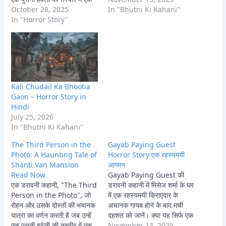
अनचाही आकृति मिलती है। जानें
October 28, 2025
अभिशाप का हिस्सा?
In "Bhutni Ki Kahani"
कैसे यह फोटो उनकी ज़िंदगी में
In "Horror Story"
दहशत भर देती है और उन्हें एक
आत्मा के…
Kali Chudail Ka Bhootia
Gaon – Horror Story in
Hindi
July 25, 2026
In "Bhutni Ki Kahani"
The Third Person in the
Gayab Paying Guest
Photo: A Haunting Tale of
Horror Story एक रहस्यमयी
Shanti Van Mansion
आगमन
Read Now
Gayab Paying Guest की
एक डरावनी कहानी, "The Third
डरावनी कहानी में मिसेज शर्मा के घर
Person in the Photo", जो
में एक रहस्यमयी किराएदार के
रोहन और उसके दोस्तों की भयानक
अचानक गायब होने के बाद मची
यात्रा का वर्णन करती है जब उन्हें
दहशत को जानें। क्या यह सिर्फ एक
एक पुरानी हवेली की तस्वीर में एक
गुमशुदगी थी या किसी प्राचीन
November 13, 2025