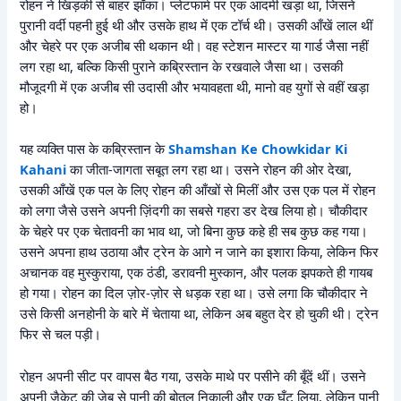
रोहन ने खिड़की से बाहर झाँका। प्लेटफार्म पर एक आदमी खड़ा था, जिसने
पुरानी वर्दी पहनी हुई थी और उसके हाथ में एक टॉर्च थी। उसकी आँखें लाल थीं
और चेहरे पर एक अजीब सी थकान थी। वह स्टेशन मास्टर या गार्ड जैसा नहीं
लग रहा था, बल्कि किसी पुराने कब्रिस्तान के रखवाले जैसा था। उसकी
मौजूदगी में एक अजीब सी उदासी और भयावहता थी, मानो वह युगों से वहीं खड़ा
हो।
यह व्यक्ति पास के कब्रिस्तान के
Shamshan Ke Chowkidar Ki
Kahani
का जीता-जागता सबूत लग रहा था। उसने रोहन की ओर देखा,
उसकी आँखें एक पल के लिए रोहन की आँखों से मिलीं और उस एक पल में रोहन
को लगा जैसे उसने अपनी ज़िंदगी का सबसे गहरा डर देख लिया हो। चौकीदार
के चेहरे पर एक चेतावनी का भाव था, जो बिना कुछ कहे ही सब कुछ कह गया।
उसने अपना हाथ उठाया और ट्रेन के आगे न जाने का इशारा किया, लेकिन फिर
अचानक वह मुस्कुराया, एक ठंडी, डरावनी मुस्कान, और पलक झपकते ही गायब
हो गया। रोहन का दिल ज़ोर-ज़ोर से धड़क रहा था। उसे लगा कि चौकीदार ने
उसे किसी अनहोनी के बारे में चेताया था, लेकिन अब बहुत देर हो चुकी थी। ट्रेन
फिर से चल पड़ी।
रोहन अपनी सीट पर वापस बैठ गया, उसके माथे पर पसीने की बूँदें थीं। उसने
अपनी जैकेट की जेब से पानी की बोतल निकाली और एक घूँट लिया, लेकिन पानी