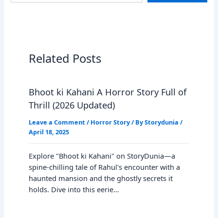
email…
Related Posts
Bhoot ki Kahani A Horror Story Full of
Thrill (2026 Updated)
Leave a Comment
/
Horror Story
/ By
Storydunia
/
April 18, 2025
Explore "Bhoot ki Kahani" on StoryDunia—a
spine-chilling tale of Rahul's encounter with a
haunted mansion and the ghostly secrets it
holds. Dive into this eerie…