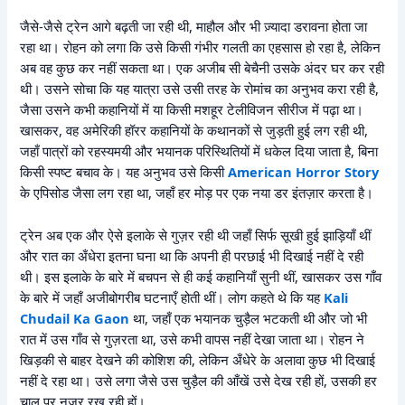
जैसे-जैसे ट्रेन आगे बढ़ती जा रही थी, माहौल और भी ज़्यादा डरावना होता जा
रहा था। रोहन को लगा कि उसे किसी गंभीर गलती का एहसास हो रहा है, लेकिन
अब वह कुछ कर नहीं सकता था। एक अजीब सी बेचैनी उसके अंदर घर कर रही
थी। उसने सोचा कि यह यात्रा उसे उसी तरह के रोमांच का अनुभव करा रही है,
जैसा उसने कभी कहानियों में या किसी मशहूर टेलीविजन सीरीज में पढ़ा था।
खासकर, वह अमेरिकी हॉरर कहानियों के कथानकों से जुड़ती हुई लग रही थी,
जहाँ पात्रों को रहस्यमयी और भयानक परिस्थितियों में धकेल दिया जाता है, बिना
किसी स्पष्ट बचाव के। यह अनुभव उसे किसी
American Horror Story
के एपिसोड जैसा लग रहा था, जहाँ हर मोड़ पर एक नया डर इंतज़ार करता है।
ट्रेन अब एक और ऐसे इलाके से गुज़र रही थी जहाँ सिर्फ सूखी हुई झाड़ियाँ थीं
और रात का अँधेरा इतना घना था कि अपनी ही परछाई भी दिखाई नहीं दे रही
थी। इस इलाके के बारे में बचपन से ही कई कहानियाँ सुनी थीं, खासकर उस गाँव
के बारे में जहाँ अजीबोगरीब घटनाएँ होती थीं। लोग कहते थे कि यह
Kali
Chudail Ka Gaon
था, जहाँ एक भयानक चुड़ैल भटकती थी और जो भी
रात में उस गाँव से गुज़रता था, उसे कभी वापस नहीं देखा जाता था। रोहन ने
खिड़की से बाहर देखने की कोशिश की, लेकिन अँधेरे के अलावा कुछ भी दिखाई
नहीं दे रहा था। उसे लगा जैसे उस चुड़ैल की आँखें उसे देख रही हों, उसकी हर
चाल पर नज़र रख रही हों।