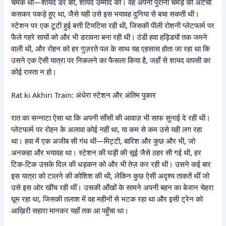
चमक थी—शायद डर की, शायद उम्मीद की। वह अपनी पुरानी चमड़े की अटैची
कसकर पकड़े हुए था, जैसे यही उसे इस भयावह दुनिया से बचा सकती थी।
स्टेशन पर एक टूटी हुई बत्ती टिमटिमा रही थी, जिसकी पीली रोशनी प्लेटफार्म पर
फैले गहरे सायों को और भी डरावना बना रही थी। ठंडी हवा हड्डियों तक जमने
वाली थी, और रोहन को हर गुज़रते पल के साथ यह एहसास होता जा रहा था कि
उसने एक ऐसी यात्रा पर निकलने का फैसला किया है, जहाँ से शायद वापसी का
कोई रास्ता न हो।
Rat ki Akhiri Train: अंधेरा स्टेशन और अंतिम पुकार
रात का सन्नाटा ऐसा था कि अपनी साँसों की आवाज़ भी साफ सुनाई दे रही थी।
प्लेटफार्म पर रोहन के अलावा कोई नहीं था, या कम से कम उसे यही लग रहा
था। हवा में एक अजीब सी गंध थी—मिट्टी, बारिश और कुछ और भी, जो
अनकहा और भयावह था। स्टेशन की घड़ी की सूई जैसे ठहर सी गई थी, हर
टिक-टिक उसके दिल की धड़कन को और भी तेज़ कर रही थी। उसने कई बार
इस यात्रा को टालने की कोशिश की थी, लेकिन कुछ ऐसी अदृश्य ताकतें थीं जो
उसे इस ओर खींच रही थीं। उसकी आँखों के सामने अपनी बहन का बेजान चेहरा
घूम रहा था, जिसकी तलाश में वह महीनों से भटक रहा था और इसी ट्रेन को
आख़िरी सहारा मानकर यहाँ तक आ पहुँचा था।