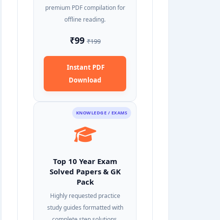
premium PDF compilation for
offline reading.
₹99
₹199
Instant PDF
Download
KNOWLEDGE / EXAMS
Top 10 Year Exam
Solved Papers & GK
Pack
Highly requested practice
study guides formatted with
complete step solutions.