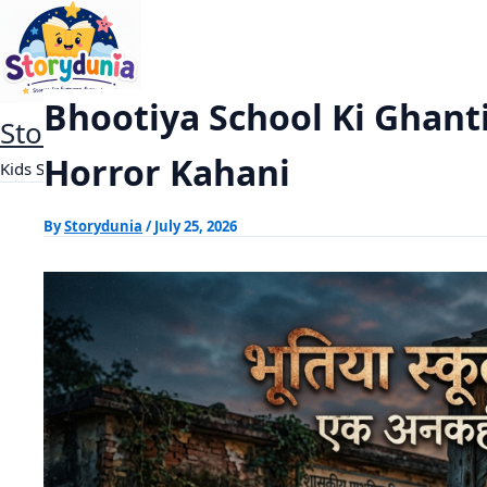
Skip
Bhootiya School Ki Ghanti – Ek
Home
Bhutni Ki Kahani
to
content
Bhootiya School Ki Ghanti
StoryDunia
Horror Kahani
Kids Stories
By
Storydunia
/
July 25, 2026