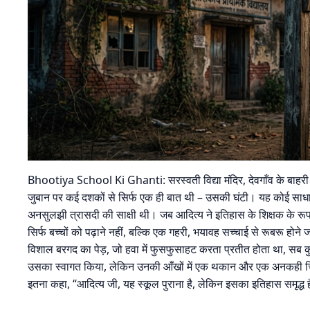
Bhootiya School Ki Ghanti: सरस्वती विद्या मंदिर, देवगाँव के बाहरी इलाक
जुबान पर कई दशकों से सिर्फ एक ही बात थी – उसकी घंटी। यह कोई साधार
अनसुलझी त्रासदी की साक्षी थी। जब आदित्य ने इतिहास के शिक्षक के रूप म
सिर्फ बच्चों को पढ़ाने नहीं, बल्कि एक गहरी, भयावह सच्चाई से रूबरू होने
विशाल बरगद का पेड़, जो हवा में फुसफुसाहट करता प्रतीत होता था, सब क
उसका स्वागत किया, लेकिन उनकी आँखों में एक थकान और एक अनकही चिं
इतना कहा, “आदित्य जी, यह स्कूल पुराना है, लेकिन इसका इतिहास समृद्ध है।