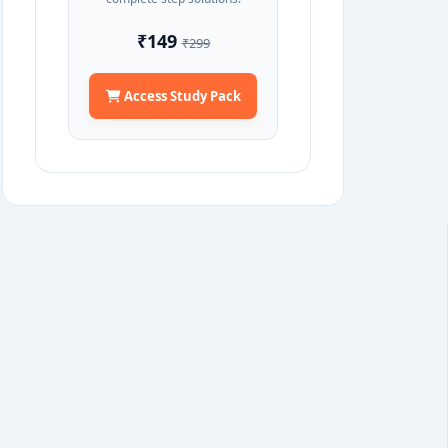
₹149
₹299
Access Study Pack