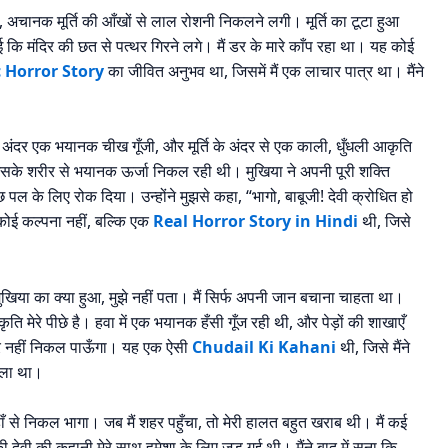
, अचानक मूर्ति की आँखों से लाल रोशनी निकलने लगी। मूर्ति का टूटा हुआ
कि मंदिर की छत से पत्थर गिरने लगे। मैं डर के मारे काँप रहा था। यह कोई
c Horror Story
का जीवित अनुभव था, जिसमें मैं एक लाचार पात्र था। मैंने
अंदर एक भयानक चीख गूँजी, और मूर्ति के अंदर से एक काली, धुँधली आकृति
सके शरीर से भयानक ऊर्जा निकल रही थी। मुखिया ने अपनी पूरी शक्ति
 के लिए रोक दिया। उन्होंने मुझसे कहा, “भागो, बाबूजी! देवी क्रोधित हो
 कोई कल्पना नहीं, बल्कि एक
Real Horror Story in Hindi
थी, जिसे
। मुखिया का क्या हुआ, मुझे नहीं पता। मैं सिर्फ अपनी जान बचाना चाहता था।
ति मेरे पीछे है। हवा में एक भयानक हँसी गूँज रही थी, और पेड़ों की शाखाएँ
ाहर नहीं निकल पाऊँगा। यह एक ऐसी
Chudail Ki Kahani
थी, जिसे मैंने
वाला था।
वहाँ से निकल भागा। जब मैं शहर पहुँचा, तो मेरी हालत बहुत खराब थी। मैं कई
ेवी की कहानी मेरे साथ हमेशा के लिए जुड़ गई थी। मैंने बाद में सुना कि