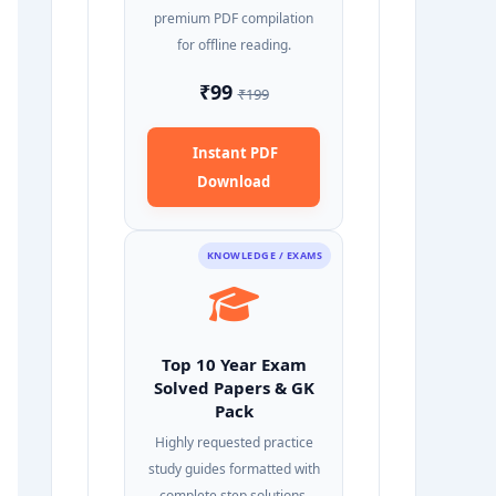
premium PDF compilation
for offline reading.
₹99
₹199
Instant PDF
Download
KNOWLEDGE / EXAMS
Top 10 Year Exam
Solved Papers & GK
Pack
Highly requested practice
study guides formatted with
complete step solutions.