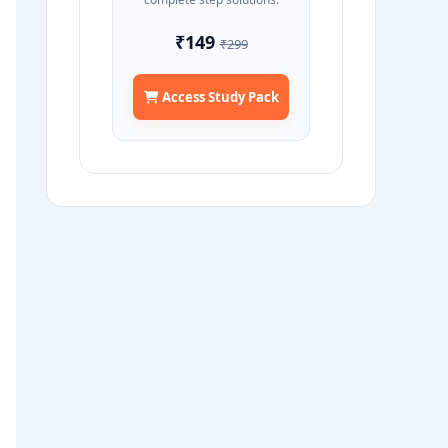
₹149
₹299
Access Study Pack