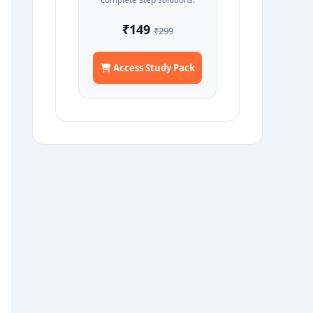
₹149
₹299
Access Study Pack