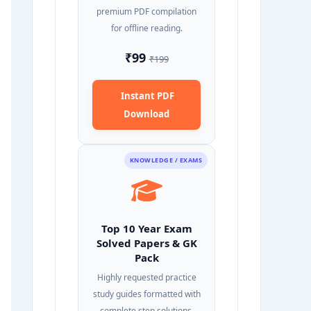
premium PDF compilation
for offline reading.
₹99
₹199
Instant PDF
Download
KNOWLEDGE / EXAMS
Top 10 Year Exam
Solved Papers & GK
Pack
Highly requested practice
study guides formatted with
complete step solutions.