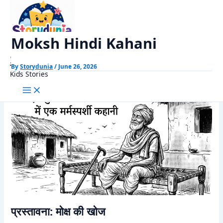
Skip
Home
Munshi Premchand Stories
Moksh Hindi Kahani
to
content
Moksh Hindi Kahani
StoryDunia
By
Storydunia
/
June 26, 2026
Kids Stories
प्रस्तावना: मोक्ष की खोज