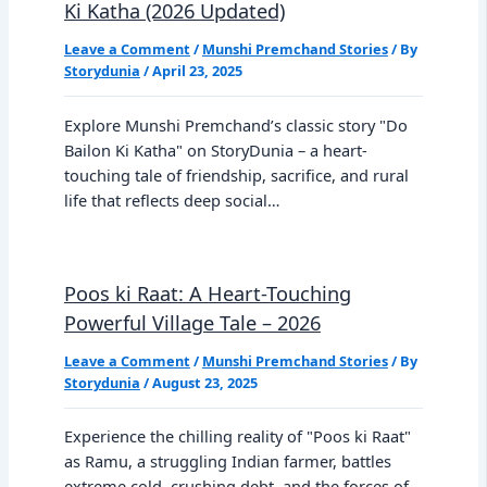
Ki Katha (2026 Updated)
Leave a Comment
/
Munshi Premchand Stories
/ By
Storydunia
/
April 23, 2025
Explore Munshi Premchand’s classic story "Do
Bailon Ki Katha" on StoryDunia – a heart-
touching tale of friendship, sacrifice, and rural
life that reflects deep social…
Poos ki Raat: A Heart-Touching
Powerful Village Tale – 2026
Leave a Comment
/
Munshi Premchand Stories
/ By
Storydunia
/
August 23, 2025
Experience the chilling reality of "Poos ki Raat"
as Ramu, a struggling Indian farmer, battles
extreme cold, crushing debt, and the forces of