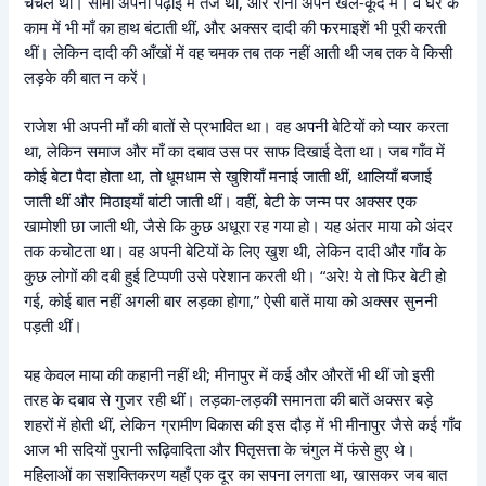
चंचल थीं। सीमा अपनी पढ़ाई में तेज थी, और रीना अपने खेल-कूद में। वे घर के
काम में भी माँ का हाथ बंटाती थीं, और अक्सर दादी की फरमाइशें भी पूरी करती
थीं। लेकिन दादी की आँखों में वह चमक तब तक नहीं आती थी जब तक वे किसी
लड़के की बात न करें।
राजेश भी अपनी माँ की बातों से प्रभावित था। वह अपनी बेटियों को प्यार करता
था, लेकिन समाज और माँ का दबाव उस पर साफ दिखाई देता था। जब गाँव में
कोई बेटा पैदा होता था, तो धूमधाम से खुशियाँ मनाई जाती थीं, थालियाँ बजाई
जाती थीं और मिठाइयाँ बांटी जाती थीं। वहीं, बेटी के जन्म पर अक्सर एक
खामोशी छा जाती थी, जैसे कि कुछ अधूरा रह गया हो। यह अंतर माया को अंदर
तक कचोटता था। वह अपनी बेटियों के लिए खुश थी, लेकिन दादी और गाँव के
कुछ लोगों की दबी हुई टिप्पणी उसे परेशान करती थी। “अरे! ये तो फिर बेटी हो
गई, कोई बात नहीं अगली बार लड़का होगा,” ऐसी बातें माया को अक्सर सुननी
पड़ती थीं।
यह केवल माया की कहानी नहीं थी; मीनापुर में कई और औरतें भी थीं जो इसी
तरह के दबाव से गुजर रही थीं। लड़का-लड़की समानता की बातें अक्सर बड़े
शहरों में होती थीं, लेकिन ग्रामीण विकास की इस दौड़ में भी मीनापुर जैसे कई गाँव
आज भी सदियों पुरानी रूढ़िवादिता और पितृसत्ता के चंगुल में फंसे हुए थे।
महिलाओं का सशक्तिकरण यहाँ एक दूर का सपना लगता था, खासकर जब बात