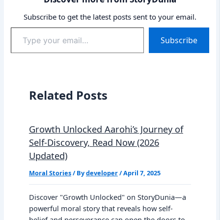
Subscribe to get the latest posts sent to your email.
Type
Subscribe
your
email…
Related Posts
Growth Unlocked Aarohi’s Journey of
Self-Discovery, Read Now (2026
Updated)
Moral Stories
/ By
developer
/
April 7, 2025
Discover "Growth Unlocked" on StoryDunia—a
powerful moral story that reveals how self-
belief and perseverance can open the doors to