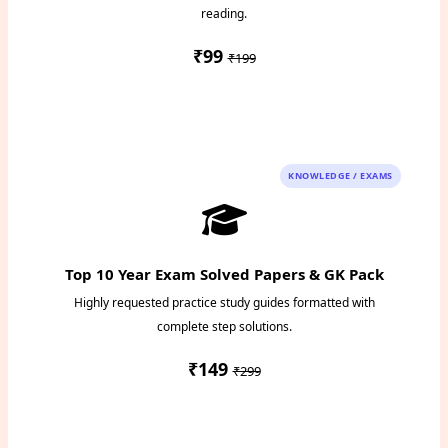
reading.
₹99
₹199
Instant PDF Download
KNOWLEDGE / EXAMS
Top 10 Year Exam Solved Papers & GK Pack
Highly requested practice study guides formatted with
complete step solutions.
₹149
₹299
Access Study Pack