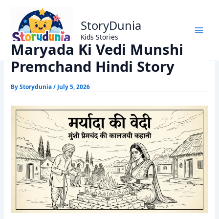
Skip
Home
Munshi Premchand Stories
to
Maryada Ki Vedi Munshi Premchand Hindi Story
StoryDunia
content
Kids Stories
Maryada Ki Vedi Munshi
Premchand Hindi Story
By
Storydunia
/
July 5, 2026