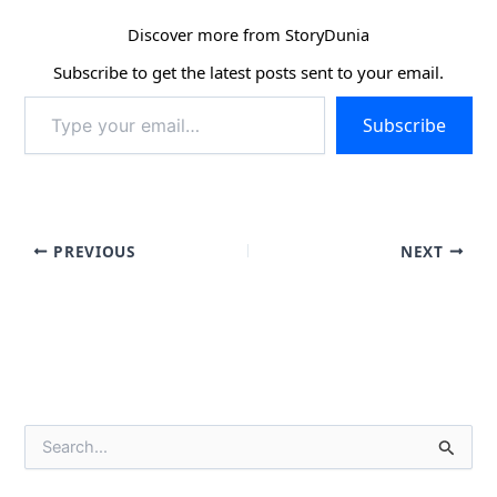
Discover more from StoryDunia
Subscribe to get the latest posts sent to your email.
Type
Subscribe
your
email…
PREVIOUS
NEXT
S
e
a