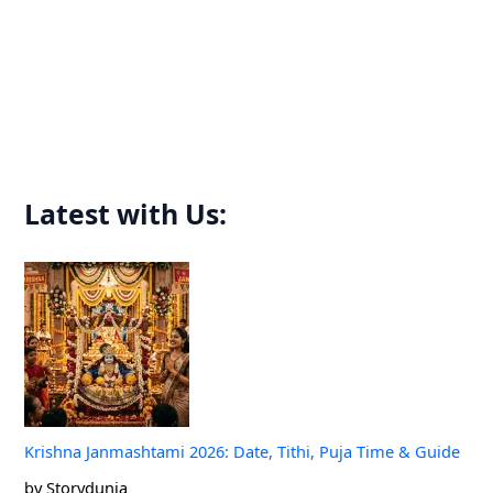
r
c
h
f
o
r
:
Latest with Us:
Krishna Janmashtami 2026: Date, Tithi, Puja Time & Guide
by Storydunia