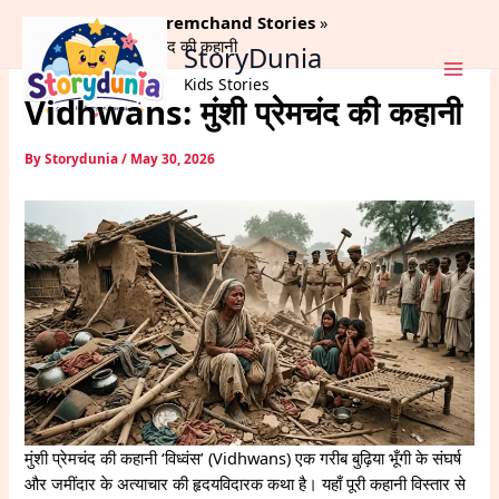
Skip
Home
Munshi Premchand Stories
to
Vidhwans: मुंशी प्रेमचंद की कहानी
StoryDunia
content
Kids Stories
Vidhwans: मुंशी प्रेमचंद की कहानी
By
Storydunia
/
May 30, 2026
मुंशी प्रेमचंद की कहानी ‘विध्वंस’ (Vidhwans) एक गरीब बुढ़िया भूँगी के संघर्ष
और जमींदार के अत्याचार की हृदयविदारक कथा है। यहाँ पूरी कहानी विस्तार से