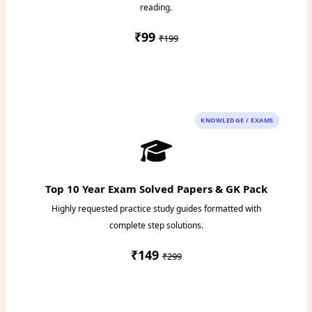
reading.
₹99
₹199
Instant PDF Download
KNOWLEDGE / EXAMS
Top 10 Year Exam Solved Papers & GK Pack
Highly requested practice study guides formatted with
complete step solutions.
₹149
₹299
Access Study Pack