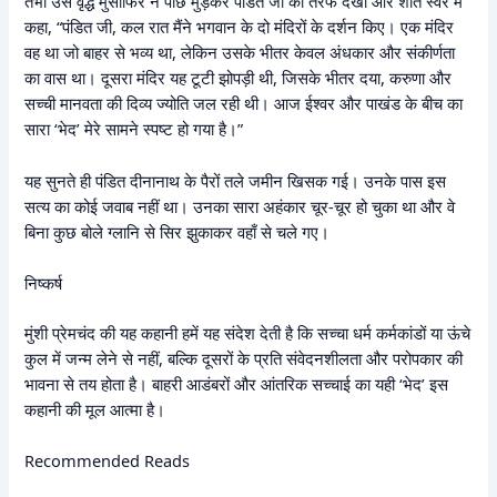
तभी उस वृद्ध मुसाफिर ने पीछे मुड़कर पंडित जी की तरफ देखा और शांत स्वर में
कहा, “पंडित जी, कल रात मैंने भगवान के दो मंदिरों के दर्शन किए। एक मंदिर
वह था जो बाहर से भव्य था, लेकिन उसके भीतर केवल अंधकार और संकीर्णता
का वास था। दूसरा मंदिर यह टूटी झोपड़ी थी, जिसके भीतर दया, करुणा और
सच्ची मानवता की दिव्य ज्योति जल रही थी। आज ईश्वर और पाखंड के बीच का
सारा ‘भेद’ मेरे सामने स्पष्ट हो गया है।”
यह सुनते ही पंडित दीनानाथ के पैरों तले जमीन खिसक गई। उनके पास इस
सत्य का कोई जवाब नहीं था। उनका सारा अहंकार चूर-चूर हो चुका था और वे
बिना कुछ बोले ग्लानि से सिर झुकाकर वहाँ से चले गए।
निष्कर्ष
मुंशी प्रेमचंद की यह कहानी हमें यह संदेश देती है कि सच्चा धर्म कर्मकांडों या ऊंचे
कुल में जन्म लेने से नहीं, बल्कि दूसरों के प्रति संवेदनशीलता और परोपकार की
भावना से तय होता है। बाहरी आडंबरों और आंतरिक सच्चाई का यही ‘भेद’ इस
कहानी की मूल आत्मा है।
Recommended Reads