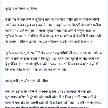
सुखिया का निस्वार्थ जीवन
उसी गाँव के एक कोने में सुखिया नाम का एक बेहद गरीब और तथाकथित नीची
जाति का व्यक्ति रहता था। वह दिन-भर मजदूरी करता, मिट्टी ढोता और पसीना
बहाता था। उसे जो कुछ भी रूखा-सूखा मिलता, वह उसी में संतुष्ट रहता था।
सुखिया के पास न तो पंडित जी जैसा बड़ा घर था और न ही तिजोरी में सोने-चांदी
के सिक्के। लेकिन उसके पास एक संवेदनशील और परोपकारी दिल था।
सुखिया अक्सर भूखे राहगीरों और लाचार पशु-पक्षियों की मदद करता था। गाँव के
लोग उसका उपहास उड़ाते थे कि खुद भूखा रहने वाला दूसरों का पेट भरने चला
है। पंडित दीनानाथ भी सुखिया को देखकर नाक-भौं सिकोड़ते थे और कहते थे
कि नीच जाति के लोग भला धर्म का मर्म क्या समझें!
वह तूफानी रात और सत्य की परीक्षा
एक बार आषाढ़ के महीने में भयानक तूफान आया। कड़कती बिजली और
मूसलाधार बारिश ने पूरे गाँव को अपनी चपेट में ले लिया। चारों तरफ पानी ही
पानी हो गया और हवा इतनी ठंडी थी कि हड्डियाँ काँप जाएं। आधी रात के समय,
एक वृद्ध और बीमार मुसाफिर गाँव में शरण की तलाश में भटक रहा था।