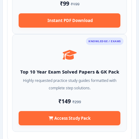
₹99
₹199
Instant PDF Download
KNOWLEDGE / EXAMS
Top 10 Year Exam Solved Papers & GK Pack
Highly requested practice study guides formatted with
complete step solutions.
₹149
₹299
Access Study Pack