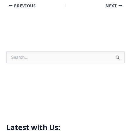
PREVIOUS
NEXT
S
e
a
r
c
h
f
o
r
:
Latest with Us: