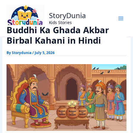
Skip
Home
Akbar Birbal Stories
to
Buddhi Ka Ghada Akbar Birbal Kahani in Hindi
StoryDunia
content
Kids Stories
Buddhi Ka Ghada Akbar
Birbal Kahani in Hindi
By
Storydunia
/
July 5, 2026