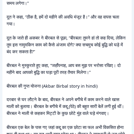
समय लगेगा।”
दूत ने कहा, “ठीक है, हमें दो महीने की अवधि मंजूर है।” और वह वापस चला
गया।
दूत के जाते ही अकबर ने बीरबल से पूछा, “बीरबल! तुमने हां तो कह दिया, लेकिन
तुम इस नामुमकिन काम को कैसे अंजाम दोगे? क्या सचमुच कोई बुद्धि को घड़े में
बंद कर सकता है?”
बीरबल ने मुस्कुराते हुए कहा, “जहाँपनाह, आप बस मुझ पर भरोसा रखिए। दो
महीने बाद आपको बुद्धि का घड़ा पूरी तरह तैयार मिलेगा।”
बीरबल की गुप्त योजना (Akbar Birbal story in hindi)
दरबार से घर लौटने के बाद, बीरबल ने अपने बगीचे में काम करने वाले खास
माली को बुलाया। बीरबल के बगीचे में कद्दू (पेठे) की बहुत सारी बेलें लगी हुई थीं।
बीरबल ने माली से कहकर मिट्टी के कुछ छोटे मुंह वाले घड़े मंगवाए।
बीरबल एक बेल के पास गए जहां कद्दू का एक छोटा सा फल अभी विकसित होना
शुरू ही हुआ था। वह कद्दू अभी बहुत छोटा था। बीरबल ने सावधानी से उस छोटे