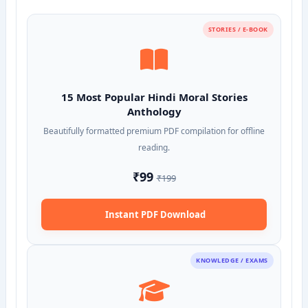
STORIES / E-BOOK
15 Most Popular Hindi Moral Stories
Anthology
Beautifully formatted premium PDF compilation for offline
reading.
₹99
₹199
Instant PDF Download
KNOWLEDGE / EXAMS