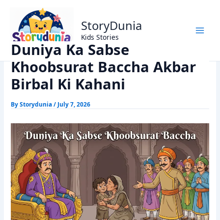
Skip
Home
Akbar Birbal Stories
to
Duniya Ka Sabse Khoobsurat Baccha Akbar Birbal Ki Kahani
StoryDunia
content
Kids Stories
Duniya Ka Sabse
Khoobsurat Baccha Akbar
Birbal Ki Kahani
By
Storydunia
/
July 7, 2026