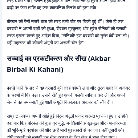
तरह घबरा गया। उसने हड़बड़ाहट में बिना सोचे-समझे तुरंत अपना हाथ अपनी
दाढ़ी पर फेरा ताकि वह उस काल्पनिक तिनके को हटा सके।
बीरबल की पैनी नजरें बाज की तरह उसी चोर पर टिकी हुई थीं। जैसे ही उस
दरबारी ने अपनी दाढ़ी को छुआ, बीरबल मुस्कुराए और तुरंत सैनिकों को उसकी
तरफ इशारा करते हुए आदेश दिया, “सैनिकों! इस दरबारी को तुरंत बंदी बना लो।
यही महाराज की कीमती अंगूठी का असली चोर है!”
सच्चाई का प्रकटीकरण और सीख (Akbar
Birbal Ki Kahani)
पकड़े जाने के डर से वह दरबारी बुरी तरह कांपने लगा और तुरंत महाराज अकबर
के चरणों में गिर पड़ा। उसने रोते हुए अपनी गलती स्वीकार कर ली और अपनी
जेब से वह चमचमाती हुई शाही अंगूठी निकालकर अकबर को सौंप दी।
सम्राट अकबर अपनी खोई हुई प्रिय अंगूठी पाकर अत्यंत प्रसन्न हुए। उन्होंने
एक बार फिर बीरबल की कुशाग्र बुद्धि, मनोवैज्ञानिक सूझबूझ और न्यायप्रियता
की भूरि-भूरि प्रशंसा की और उन्हें भारी पुरस्कारों से नवाजा। वहीं दूसरी ओर,
दोषी दरबारी को उसकी इस नीच हरकत के लिए जेल में डाल दिया गया।