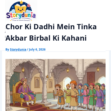
Skip
Home
Akbar Birbal Stories
to
Chor Ki Dadhi Mein Tinka Akbar Birbal Ki Kahani
content
Chor Ki Dadhi Mein Tinka
StoryDunia
Akbar Birbal Ki Kahani
Kids Stories
By
Storydunia
/
July 6, 2026