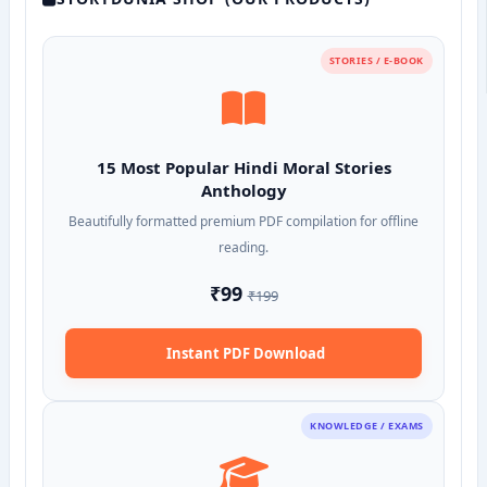
STORIES / E-BOOK
15 Most Popular Hindi Moral Stories
Anthology
Beautifully formatted premium PDF compilation for offline
reading.
₹99
₹199
Instant PDF Download
KNOWLEDGE / EXAMS