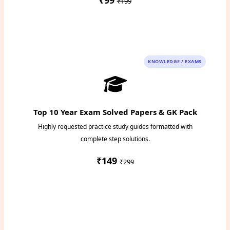
₹99
₹199
Instant PDF Download
KNOWLEDGE / EXAMS
Top 10 Year Exam Solved Papers & GK Pack
Highly requested practice study guides formatted with
complete step solutions.
₹149
₹299
Access Study Pack