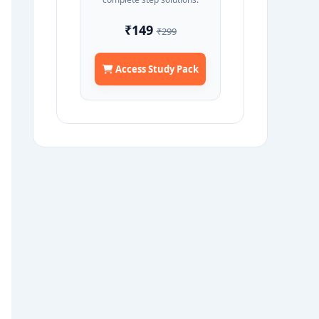
₹149
₹299
Access Study Pack