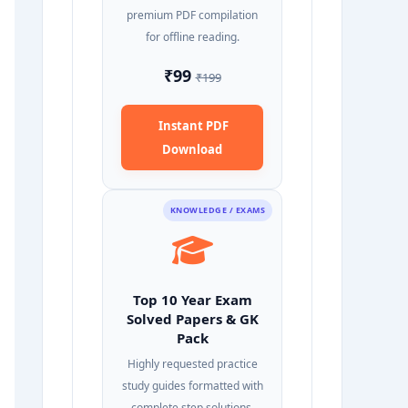
premium PDF compilation
for offline reading.
₹99
₹199
Instant PDF
Download
KNOWLEDGE / EXAMS
Top 10 Year Exam
Solved Papers & GK
Pack
Highly requested practice
study guides formatted with
complete step solutions.