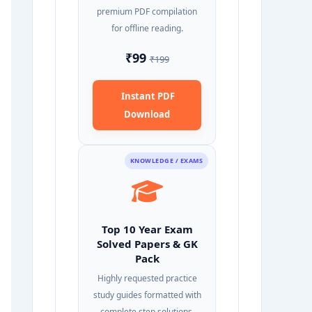
premium PDF compilation
for offline reading.
₹99
₹199
Instant PDF
Download
KNOWLEDGE / EXAMS
Top 10 Year Exam
Solved Papers & GK
Pack
Highly requested practice
study guides formatted with
complete step solutions.