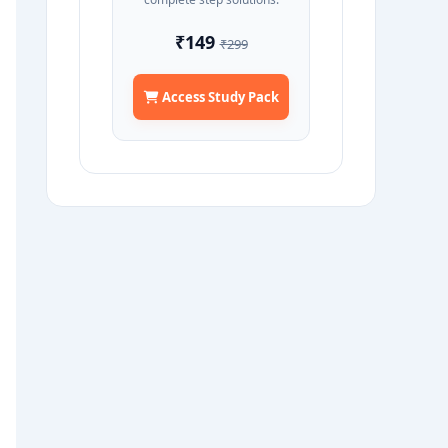
₹149
₹299
Access Study Pack