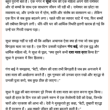
बहुत पुरानी बात है। एक नगर में
सुधा
नाम की एक महिला अपने पति रामेश्वर
और दो बच्चों के साथ एक साधारण जीवन जी रही थी। रामेश्वर का छोटा सा
व्यवसाय था, और उनके घर में प्रेम, शांति और संतोष का वातावरण था। लेकिन
एक दिन से सब कुछ बदलने लगा। पहले पति का व्यापार घाटे में गया, फिर बच्चों
की तबीयत बिगड़ने लगी। धीरे-धीरे घर की आर्थिक स्थिति इतनी खराब हो गई कि
उन्हें घर गिरवी रखना पड़ा।
सुधा समझ नहीं पा रही थी कि आखिर अचानक ऐसा क्या हो गया जो सब कुछ
बिगड़ता चला जा रहा है। एक दिन उसकी पड़ोसन
गंगा बाई
, जो एक वृद्ध और
धार्मिक महिला थी, ने सुधा से पूछा, “क्या तुमने कभी
दशा माता व्रत
किया है?”
सुधा ने इनकार में सिर हिलाया।
गंगा बाई ने समझाया, “बेटी, जीवन की दशा तभी बिगड़ती है जब हम अनजाने में
दशा माता की अवहेलना करते हैं। तुम गुरुवार को उनका व्रत रखो और श्रद्धा से
उनकी पूजा करो, सब कुछ ठीक हो जाएगा।”
सुधा ने वृद्धा की बात मानकर पूरे नियम से दशा माता का व्रत करना शुरू किया।
पहले ही व्रत के दिन रात को उसने स्वप्न में एक तेजोमयी देवी को देखा, जिनके
चारों ओर प्रकाश की आभा थी। देवी ने मुस्कुराते हुए कहा, “बेटी, तुम्हारी श्रद्धा
से मैं प्रसन्न हूँ। अब तुम्हारे जीवन की दशा बदलने वाली है।”