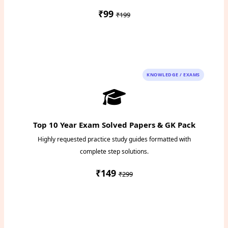
₹99
₹199
Instant PDF Download
KNOWLEDGE / EXAMS
Top 10 Year Exam Solved Papers & GK Pack
Highly requested practice study guides formatted with
complete step solutions.
₹149
₹299
Access Study Pack