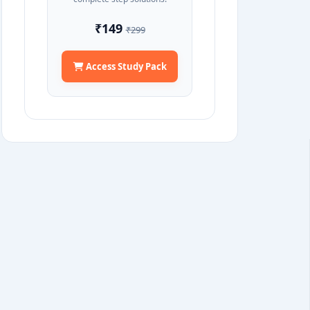
₹149
₹299
Access Study Pack