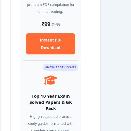
premium PDF compilation for
offline reading.
₹99
₹199
Instant PDF
Download
KNOWLEDGE / EXAMS
Top 10 Year Exam
Solved Papers & GK
Pack
Highly requested practice
study guides formatted with
complete step solutions.