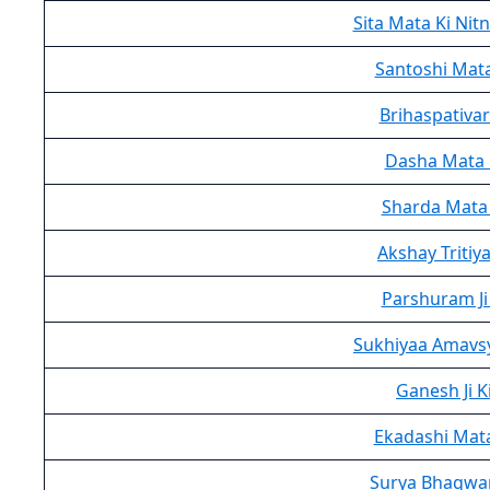
Sita Mata Ki Nit
Santoshi Mata
Brihaspativar
Dasha Mata 
Sharda Mata 
Akshay Tritiy
Parshuram Ji
Sukhiyaa Amavsy
Ganesh Ji K
Ekadashi Mata
Surya Bhagwan