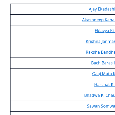
Ajay Ekadashi
Akashdeep Kahan
Eklavya Ki
Krishna Janma
Raksha Bandha
Bach Baras 
Gaaj Mata K
Harchat Ki
Bhadwa Ki Chau
Sawan Somwar