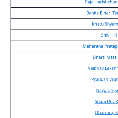
Raja Harishchan
Banke Bihari Te
Khatu Shyam J
Shiv Ji Ki
Maharana Pratap 
Dharti Mata 
Vaibhav Lakshm
Pradosh Vrat
Navgrah Ki
Shani Dev K
Dharmraj K