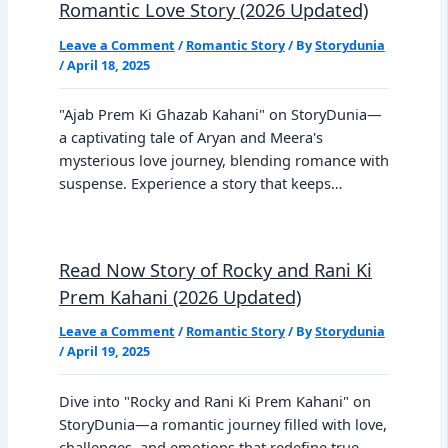
Romantic Love Story (2026 Updated)
Leave a Comment
/
Romantic Story
/ By
Storydunia
/
April 18, 2025
"Ajab Prem Ki Ghazab Kahani" on StoryDunia—
a captivating tale of Aryan and Meera's
mysterious love journey, blending romance with
suspense. Experience a story that keeps…
Read Now Story of Rocky and Rani Ki
Prem Kahani (2026 Updated)
Leave a Comment
/
Romantic Story
/ By
Storydunia
/
April 19, 2025
Dive into "Rocky and Rani Ki Prem Kahani" on
StoryDunia—a romantic journey filled with love,
challenges, and emotions that redefine true