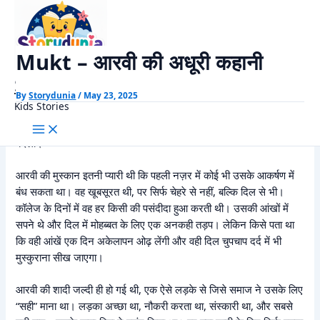
Skip
Home
Romantic Story
Mukt – आरवी की अधूरी कहानी
to
content
Mukt – आरवी की अधूरी कहानी
StoryDunia
By
Storydunia
/
May 23, 2025
Kids Stories
Mukt: जब एक औरत का दिल टूटता है, तो वह या तो बिखर जाती है या खुद को
नया रूप देती है। यह कहानी है एक ऐसी ही महिला की, जिसने दुख को आज़ादी में
बदला।
आरवी की मुस्कान इतनी प्यारी थी कि पहली नज़र में कोई भी उसके आकर्षण में
बंध सकता था। वह खूबसूरत थी, पर सिर्फ चेहरे से नहीं, बल्कि दिल से भी।
कॉलेज के दिनों में वह हर किसी की पसंदीदा हुआ करती थी। उसकी आंखों में
सपने थे और दिल में मोहब्बत के लिए एक अनकही तड़प। लेकिन किसे पता था
कि वही आंखें एक दिन अकेलापन ओढ़ लेंगी और वही दिल चुपचाप दर्द में भी
मुस्कुराना सीख जाएगा।
आरवी की शादी जल्दी ही हो गई थी, एक ऐसे लड़के से जिसे समाज ने उसके लिए
“सही” माना था। लड़का अच्छा था, नौकरी करता था, संस्कारी था, और सबसे