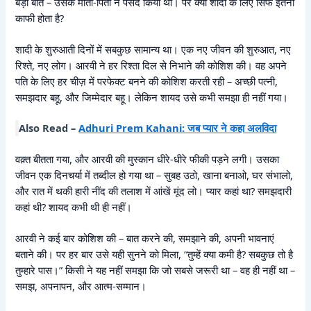
बड़ी बात – उसके माता-पिता ने पसंद किया था। पर क्या शादी के लिए सिर्फ इतना
काफी होता है?
शादी के शुरुआती दिनों में सबकुछ सामान्य था। एक नए जीवन की शुरुआत, नए
रिश्ते, नए लोग। आरवी ने हर रिश्ता दिल से निभाने की कोशिश की। वह अपने
पति के लिए हर चीज़ में परफेक्ट बनने की कोशिश करती रही – अच्छी पत्नी,
समझदार बहू, और जिम्मेदार बहू। लेकिन शायद उसे कभी समझा ही नहीं गया।
Also Read –
Adhuri Prem Kahani: जब प्यार ने कहा अलविदा
वक़्त बीतता गया, और आरवी की मुस्कान धीरे-धीरे फीकी पड़ने लगी। उसका
जीवन एक दिनचर्या में तब्दील हो गया था – सुबह उठो, खाना बनाओ, घर संभालो,
और रात में थकी हारी नींद की तलाश में आंखें मूंद लो। प्यार कहां था? समझदारी
कहां थी? शायद कभी थी ही नहीं।
आरवी ने कई बार कोशिश की – बात करने की, समझाने की, अपनी भावनाएं
बताने की। पर हर बार उसे यही सुनने को मिला, “तुम्हें क्या कमी है? सबकुछ तो है
तुम्हारे पास।” किसी ने यह नहीं समझा कि जो सबसे जरूरी था – वह ही नहीं था –
समझ, अपनापन, और आत्म-सम्मान।